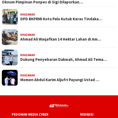
Oknum Pimpinan Ponpes di Sigi Dilaporkan…
KHAZANAH
DPD BKPRMI Kota Palu Kutuk Keras Tindaka…
KHAZANAH
Ahmad Ali Waqafkan 14 Hektar Lahan di Am…
KHAZANAH
Dukung Penyebaran Dakwah, Ahmad Ali Tema…
KHAZANAH
Momen Abdul Karim Aljufri Payungi Ustad …
PEDOMAN MEDIA CYBER
REDAKSI