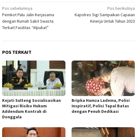
Navigasi
Pos sebelumnya
Pos berikutnya
Pemkot Palu Jalin Kerjasama
Kapolres Sigi Sampaikan Capaian
pos
dengan Rumah Sakit Swasta
Kinerja Untuk Tahun 2023
Terkait Fasilitas “Alpukat”
POS TERKAIT
Kejati Sulteng Sosialisasikan
Bripka Hamza Ladema, Polisi
Mitigasi Risiko Hukum
Inspiratif, Polisi Tapal Batas
Addendum Kontrak di
dengan Penuh Dedikasi
Donggala