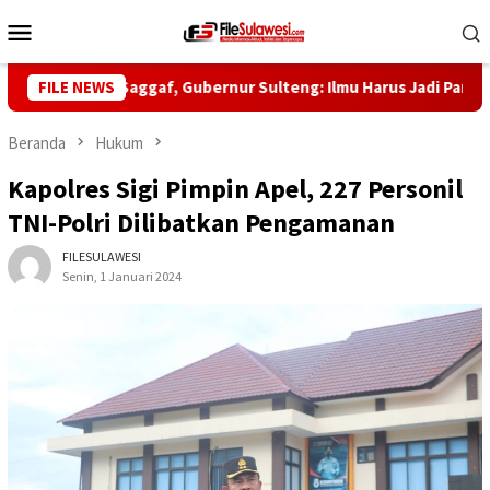
Loncat
Menu
ke
Mobile
konten
5 Habib Saggaf, Gubernur Sulteng: Ilmu Harus Jadi Panglima Keh
FILE NEWS
Beranda
Hukum
Kapolres Sigi Pimpin Apel, 227 Personil
TNI-Polri Dilibatkan Pengamanan
FILESULAWESI
Senin, 1 Januari 2024