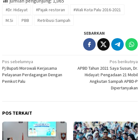
jumlah pengunjung:
1,065
#Dr. Hidayat
#Pajak restoran
#Wali Kota Palu 2016-2021
M.Si
PBB
Retribusi Sampah
SEBARKAN
Navigasi
Pos sebelumnya
Pos berikutnya
Pj Bupati Morowali Kerjasama
APBD Tahun 2021 Saya Susun, Dr.
pos
Pelayanan Perdagangan Dengan
Hidayat: Pengadaan 21 Mobil
Pemkot Palu
Angkutan Sampah APBD-P
Dipertanyakan
POS TERKAIT