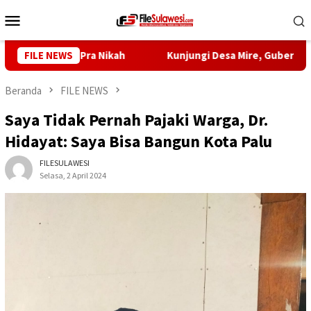
Loncat
Menu
ke
Mobile
konten
i Sejak Pra Nikah
FILE NEWS
Kunjungi Desa Mire, Gubernur Sulten
Beranda
FILE NEWS
Saya Tidak Pernah Pajaki Warga, Dr.
Hidayat: Saya Bisa Bangun Kota Palu
FILESULAWESI
Selasa, 2 April 2024