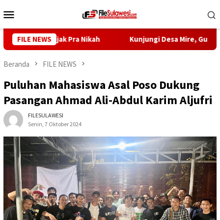
Loncat
Menu
ke
Mobile
konten
imulai Sejak Pra Nikah
FILE NEWS
Kunjungi Desa Mire, Gubernur Su
Beranda
FILE NEWS
Puluhan Mahasiswa Asal Poso Dukung
Pasangan Ahmad Ali-Abdul Karim Aljufri
FILESULAWESI
Senin, 7 Oktober 2024