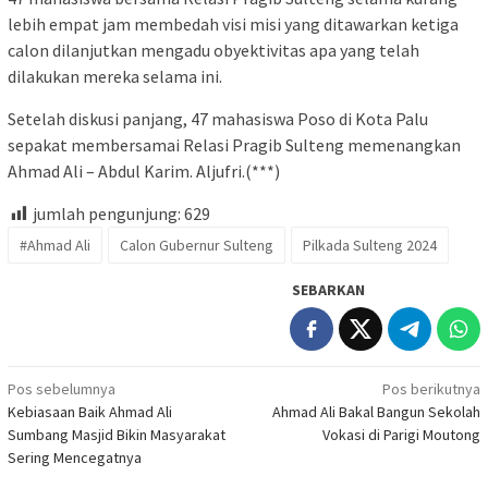
lebih empat jam membedah visi misi yang ditawarkan ketiga
calon dilanjutkan mengadu obyektivitas apa yang telah
dilakukan mereka selama ini.
Setelah diskusi panjang, 47 mahasiswa Poso di Kota Palu
sepakat membersamai Relasi Pragib Sulteng memenangkan
Ahmad Ali – Abdul Karim. Aljufri.(***)
jumlah pengunjung:
629
#Ahmad Ali
Calon Gubernur Sulteng
Pilkada Sulteng 2024
SEBARKAN
Navigasi
Pos sebelumnya
Pos berikutnya
Kebiasaan Baik Ahmad Ali
Ahmad Ali Bakal Bangun Sekolah
pos
Sumbang Masjid Bikin Masyarakat
Vokasi di Parigi Moutong
Sering Mencegatnya