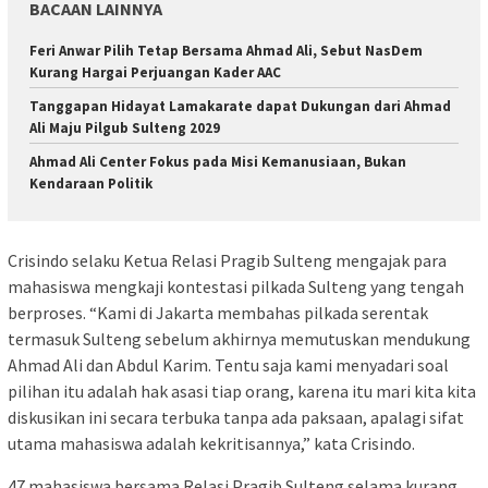
BACAAN LAINNYA
Feri Anwar Pilih Tetap Bersama Ahmad Ali, Sebut NasDem
Kurang Hargai Perjuangan Kader AAC
Tanggapan Hidayat Lamakarate dapat Dukungan dari Ahmad
Ali Maju Pilgub Sulteng 2029
Ahmad Ali Center Fokus pada Misi Kemanusiaan, Bukan
Kendaraan Politik
Crisindo selaku Ketua Relasi Pragib Sulteng mengajak para
mahasiswa mengkaji kontestasi pilkada Sulteng yang tengah
berproses. “Kami di Jakarta membahas pilkada serentak
termasuk Sulteng sebelum akhirnya memutuskan mendukung
Ahmad Ali dan Abdul Karim. Tentu saja kami menyadari soal
pilihan itu adalah hak asasi tiap orang, karena itu mari kita kita
diskusikan ini secara terbuka tanpa ada paksaan, apalagi sifat
utama mahasiswa adalah kekritisannya,” kata Crisindo.
47 mahasiswa bersama Relasi Pragib Sulteng selama kurang