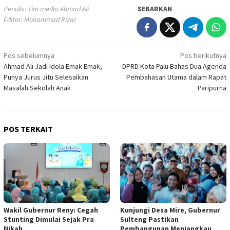
Penulis: Tim media Ahmad Ali
SEBARKAN
Editor: Mohammad Rizal
Navigasi
Pos sebelumnya
Pos berikutnya
Ahmad Ali Jadi Idola Emak-Emak,
DPRD Kota Palu Bahas Dua Agenda
pos
Punya Jurus Jitu Selesaikan
Pembahasan Utama dalam Rapat
Masalah Sekolah Anak
Paripurna
POS TERKAIT
Wakil Gubernur Reny: Cegah
Kunjungi Desa Mire, Gubernur
Stunting Dimulai Sejak Pra
Sulteng Pastikan
Nikah
Pembangunan Menjangkau