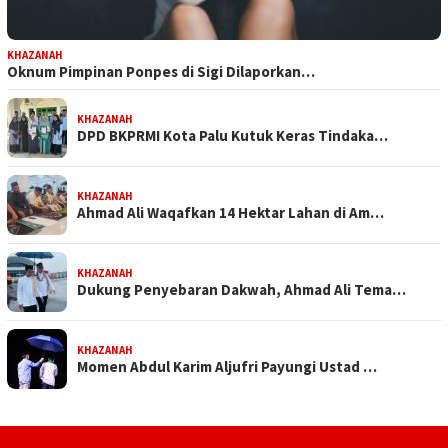
KHAZANAH
Oknum Pimpinan Ponpes di Sigi Dilaporkan…
KHAZANAH
DPD BKPRMI Kota Palu Kutuk Keras Tindaka…
KHAZANAH
Ahmad Ali Waqafkan 14 Hektar Lahan di Am…
KHAZANAH
Dukung Penyebaran Dakwah, Ahmad Ali Tema…
KHAZANAH
Momen Abdul Karim Aljufri Payungi Ustad …