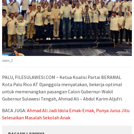
oppo_2
PALU, FILESULAWESI.COM – Ketua Koalisi Partai BERAMAL
Kota Palu Rico AT Djanggola menyatakan, bekerja optimal
untuk memenangkan pasangan Calon Gubernur-Wakil
Gubernur Sulawesi Tengah, Ahmad Ali – Abdul Karim Aljufri.
BACA JUGA:
Ahmad Ali Jadi Idola Emak-Emak, Punya Jurus Jitu
Selesaikan Masalah Sekolah Anak
BACAAN LAINNYA