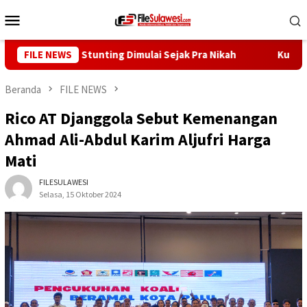
Loncat
Menu
ke
Mobile
konten
y: Cegah Stunting Dimulai Sejak Pra Nikah
FILE NEWS
Kunjungi Des
Beranda
FILE NEWS
Rico AT Djanggola Sebut Kemenangan
Ahmad Ali-Abdul Karim Aljufri Harga
Mati
FILESULAWESI
Selasa, 15 Oktober 2024