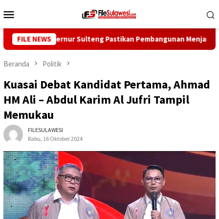
Loncat
Menu
ke
Mobile
konten
Mire, Gubernur Sulteng Pastikan Pembangunan Menjangkau Pelo
FILE NEWS
Beranda
Politik
Kuasai Debat Kandidat Pertama, Ahmad
HM Ali – Abdul Karim Al Jufri Tampil
Memukau
FILESULAWESI
Rabu, 16 Oktober 2024