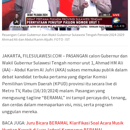
Pasangan Calon Gubernur dan Wakil Gubernur Sulawesi Tengah Periode 2024-2029
Ahmad Ali dan Abdul Karim Aljufri. FOTO : IST
JAKARTA, FILESULAWESI.COM – PASANGAN calon Gubernur dan
Wakil Gubernur Sulawesi Tengah nomor urut 1, Ahmad HM Ali
(AA) – Abdul Karim Al Jufri (AKA) sukses memukau publik dalam
debat kandidat terbuka pertama yang digelar Komisi
Pemilihan Umum Daerah (KPUD) provinsi itu secara live di
Metro TV, Rabu (16/10/2024) malam. Pasangan yang
mengusung tagline “BERAMAL” ini tampil percaya diri, tenang,
dan cerdas dalam memaparkan visi, misi, serta program
unggulan mereka.
BACA JUGA:
Juru Bicara BERAMAL Klarifikasi Soal Acara Musik
Huntap Kuwait di Luar Jadwal Kampanye BERAMAL