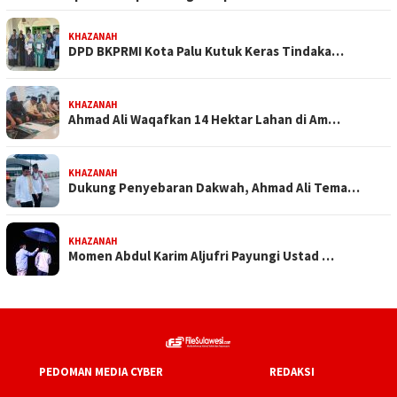
KHAZANAH
DPD BKPRMI Kota Palu Kutuk Keras Tindaka…
KHAZANAH
Ahmad Ali Waqafkan 14 Hektar Lahan di Am…
KHAZANAH
Dukung Penyebaran Dakwah, Ahmad Ali Tema…
KHAZANAH
Momen Abdul Karim Aljufri Payungi Ustad …
PEDOMAN MEDIA CYBER
REDAKSI