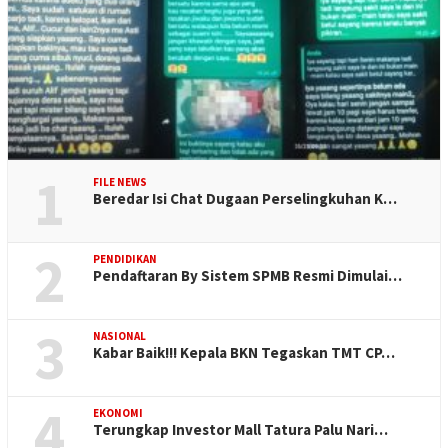
1
FILE NEWS
Beredar Isi Chat Dugaan Perselingkuhan K…
2
PENDIDIKAN
Pendaftaran By Sistem SPMB Resmi Dimulai…
3
NASIONAL
Kabar Baik!!! Kepala BKN Tegaskan TMT CP…
4
EKONOMI
Terungkap Investor Mall Tatura Palu Nari…