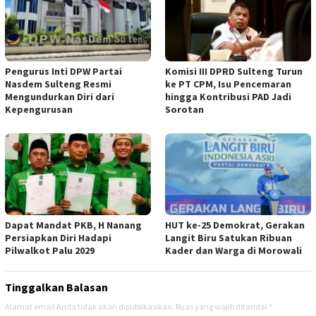
Pengurus Inti DPW Partai
Komisi III DPRD Sulteng Turun
Nasdem Sulteng Resmi
ke PT CPM, Isu Pencemaran
Mengundurkan Diri dari
hingga Kontribusi PAD Jadi
Kepengurusan
Sorotan
Dapat Mandat PKB, H Nanang
HUT ke-25 Demokrat, Gerakan
Persiapkan Diri Hadapi
Langit Biru Satukan Ribuan
Pilwalkot Palu 2029
Kader dan Warga di Morowali
Tinggalkan Balasan
Alamat email Anda tidak akan dipublikasikan.
Ruas yang wajib ditandai
*