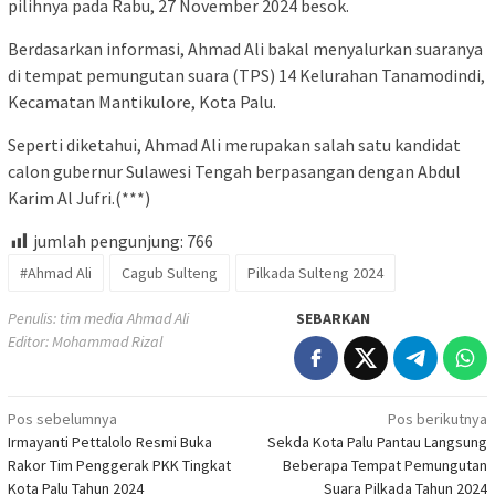
pilihnya pada Rabu, 27 November 2024 besok.
Berdasarkan informasi, Ahmad Ali bakal menyalurkan suaranya
di tempat pemungutan suara (TPS) 14 Kelurahan Tanamodindi,
Kecamatan Mantikulore, Kota Palu.
Seperti diketahui, Ahmad Ali merupakan salah satu kandidat
calon gubernur Sulawesi Tengah berpasangan dengan Abdul
Karim Al Jufri.(***)
jumlah pengunjung:
766
#Ahmad Ali
Cagub Sulteng
Pilkada Sulteng 2024
Penulis: tim media Ahmad Ali
SEBARKAN
Editor: Mohammad Rizal
Navigasi
Pos sebelumnya
Pos berikutnya
Irmayanti Pettalolo Resmi Buka
Sekda Kota Palu Pantau Langsung
pos
Rakor Tim Penggerak PKK Tingkat
Beberapa Tempat Pemungutan
Kota Palu Tahun 2024
Suara Pilkada Tahun 2024