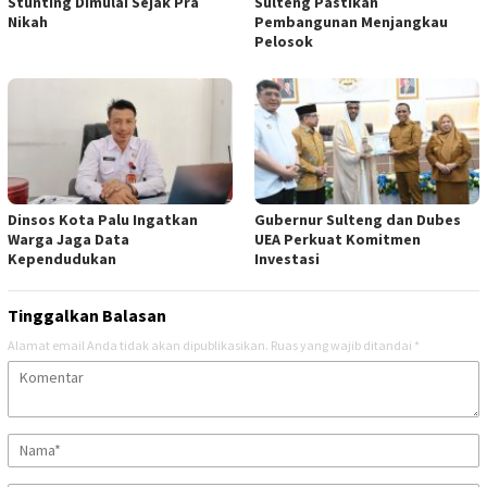
Stunting Dimulai Sejak Pra
Sulteng Pastikan
Nikah
Pembangunan Menjangkau
Pelosok
Dinsos Kota Palu Ingatkan
Gubernur Sulteng dan Dubes
Warga Jaga Data
UEA Perkuat Komitmen
Kependudukan
Investasi
Tinggalkan Balasan
Alamat email Anda tidak akan dipublikasikan.
Ruas yang wajib ditandai
*