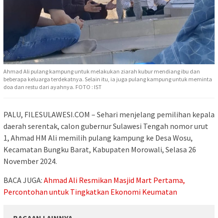
Ahmad Ali pulang kampung untuk melakukan ziarah kubur mendiang ibu dan
beberapa keluarga terdekatnya. Selain itu, ia juga pulang kampung untuk meminta
doa dan restu dari ayahnya. FOTO : IST
PALU, FILESULAWESI.COM – Sehari menjelang pemilihan kepala
daerah serentak, calon gubernur Sulawesi Tengah nomor urut
1, Ahmad HM Ali memilih pulang kampung ke Desa Wosu,
Kecamatan Bungku Barat, Kabupaten Morowali, Selasa 26
November 2024.
BACA JUGA:
Ahmad Ali Resmikan Masjid Mart Pertama,
Percontohan untuk Tingkatkan Ekonomi Keumatan
BACAAN LAINNYA