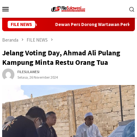
Loncat
Menu
ke
Mobile
konten
 Kehidupan
FILE NEWS
Dewan Pers Dorong Wartawan Perkuat Kompeten
Beranda
FILE NEWS
Jelang Voting Day, Ahmad Ali Pulang
Kampung Minta Restu Orang Tua
FILESULAWESI
Selasa, 26 November 2024