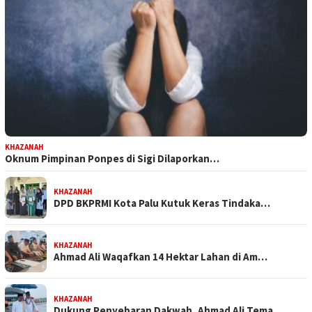
KHAZANAH
Oknum Pimpinan Ponpes di Sigi Dilaporkan…
KHAZANAH
DPD BKPRMI Kota Palu Kutuk Keras Tindaka…
KHAZANAH
Ahmad Ali Waqafkan 14 Hektar Lahan di Am…
KHAZANAH
Dukung Penyebaran Dakwah, Ahmad Ali Tema…