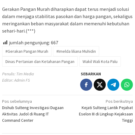
Gerakan Pangan Murah diharapkan dapat terus menjadi solusi
dalam menjaga stabilitas pasokan dan harga pangan, sekaligus
meringankan beban masyarakat dalam memenuhi kebutuhan
sehari-hari.(***)
jumlah pengunjung:
667
#Gerakan Pangan Murah
#Imelda liliana Muhidin
Dinas Pertanian dan Ketahanan Pangan
Wakil Wali Kota Palu
Penulis: Tim Media
SEBARKAN
Editor: Admin FS
Navigasi
Pos sebelumnya
Pos berikutnya
Dishub Sulteng Investigasi Dugaan
Kejati Sulteng Lantik Pejabat
pos
Aktivitas Judol di Ruang IT
Eselon III di Lingkup Kejaksaan
Command Center
Tinggi