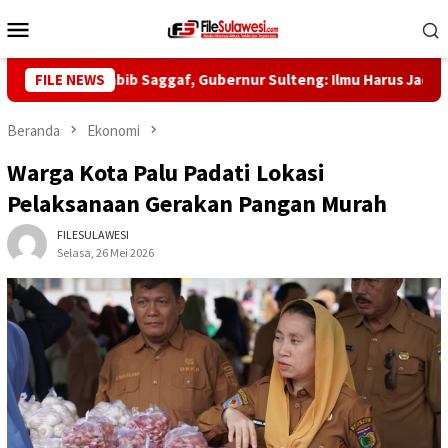
Loncat
Menu
ke
Mobile
konten
l ke-5 Habib Saggaf, Gubernur Sulteng: Ilmu Harus Jadi Panglim
FILE NEWS
Beranda
Ekonomi
Warga Kota Palu Padati Lokasi
Pelaksanaan Gerakan Pangan Murah
FILESULAWESI
Selasa, 26 Mei 2026