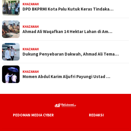
KHAZANAH
DPD BKPRMI Kota Palu Kutuk Keras Tindaka…
KHAZANAH
Ahmad Ali Waqafkan 14 Hektar Lahan di Am…
KHAZANAH
Dukung Penyebaran Dakwah, Ahmad Ali Tema…
KHAZANAH
Momen Abdul Karim Aljufri Payungi Ustad …
PEDOMAN MEDIA CYBER
REDAKSI