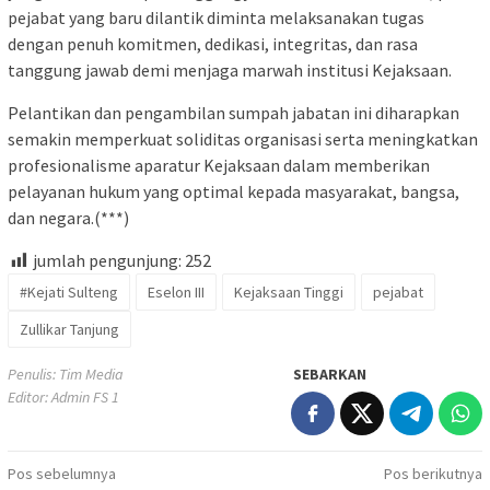
pejabat yang baru dilantik diminta melaksanakan tugas
dengan penuh komitmen, dedikasi, integritas, dan rasa
tanggung jawab demi menjaga marwah institusi Kejaksaan.
Pelantikan dan pengambilan sumpah jabatan ini diharapkan
semakin memperkuat soliditas organisasi serta meningkatkan
profesionalisme aparatur Kejaksaan dalam memberikan
pelayanan hukum yang optimal kepada masyarakat, bangsa,
dan negara.(***)
jumlah pengunjung:
252
#Kejati Sulteng
Eselon III
Kejaksaan Tinggi
pejabat
Zullikar Tanjung
Penulis: Tim Media
SEBARKAN
Editor: Admin FS 1
Navigasi
Pos sebelumnya
Pos berikutnya