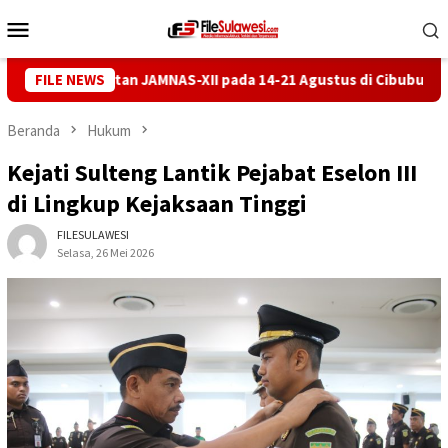
Loncat
Menu
ke
Mobile
konten
tan JAMNAS-XII pada 14-21 Agustus di Cibubur
FILE NEWS
Lurah dan 
Beranda
Hukum
Kejati Sulteng Lantik Pejabat Eselon III
di Lingkup Kejaksaan Tinggi
FILESULAWESI
Selasa, 26 Mei 2026