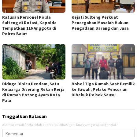
Ratusan Personel Polda
Kejati Sulteng Perkuat
Sulteng di Rotasi, Kapolda
Pencegahan Masalah Hukum
Tempatkan 116 Anggota di
Pengadaan Barang dan Jasa
Polres Balut
Diduga Dipicu Dendam, Satu
Bobol Tiga Rumah Saat Pemilik
Keluarga Diserang Rekan Kerja
ke Sawah, Pelaku Pencurian
di Rumah Potong Ayam Kota
Dibekuk Polsek Sausu
Palu
Tinggalkan Balasan
Alamat email Anda tidak akan dipublikasikan.
Ruas yang wajib ditandai
*