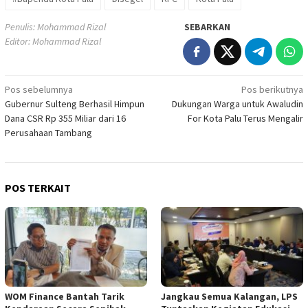
Penulis: Mohammad Rizal
SEBARKAN
Editor: Mohammad Rizal
Navigasi
Pos sebelumnya
Pos berikutnya
Gubernur Sulteng Berhasil Himpun
Dukungan Warga untuk Awaludin
pos
Dana CSR Rp 355 Miliar dari 16
For Kota Palu Terus Mengalir
Perusahaan Tambang
POS TERKAIT
WOM Finance Bantah Tarik
Jangkau Semua Kalangan, LPS