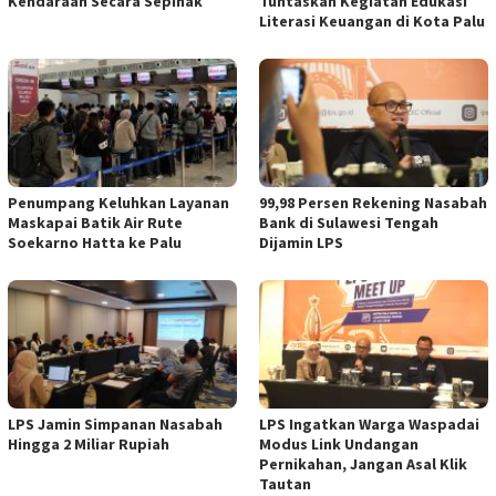
Kendaraan Secara Sepihak
Tuntaskan Kegiatan Edukasi
Literasi Keuangan di Kota Palu
Penumpang Keluhkan Layanan
99,98 Persen Rekening Nasabah
Maskapai Batik Air Rute
Bank di Sulawesi Tengah
Soekarno Hatta ke Palu
Dijamin LPS
LPS Jamin Simpanan Nasabah
LPS Ingatkan Warga Waspadai
Hingga 2 Miliar Rupiah
Modus Link Undangan
Pernikahan, Jangan Asal Klik
Tautan