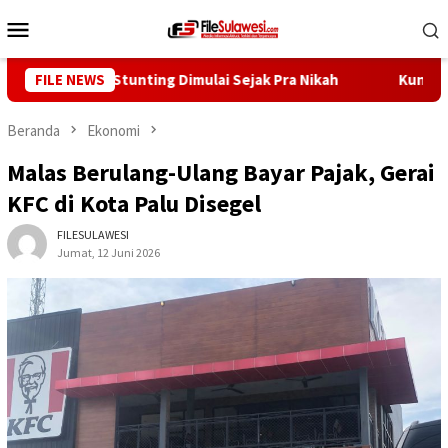
Loncat
Menu
ke
Mobile
konten
 Cegah Stunting Dimulai Sejak Pra Nikah
FILE NEWS
Kunjungi Desa 
Beranda
Ekonomi
Malas Berulang-Ulang Bayar Pajak, Gerai
KFC di Kota Palu Disegel
FILESULAWESI
Jumat, 12 Juni 2026