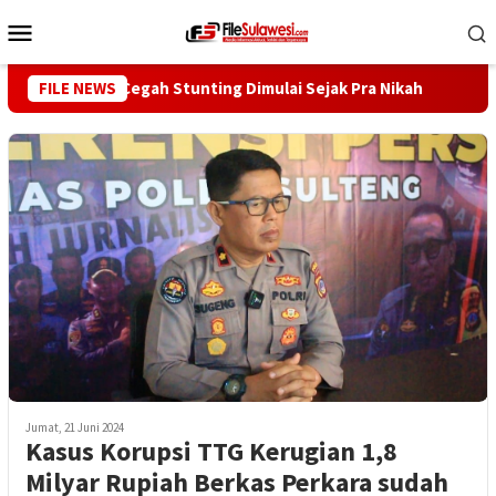
Loncat
Menu
ke
Mobile
konten
nur Reny: Cegah Stunting Dimulai Sejak Pra Nikah
FILE NEWS
Kunju
Jumat, 21 Juni 2024
Kasus Korupsi TTG Kerugian 1,8
Milyar Rupiah Berkas Perkara sudah