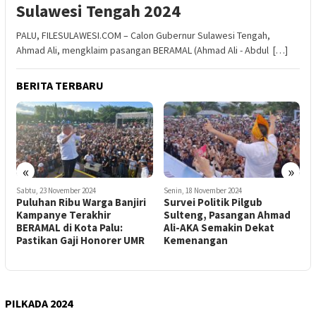
Sulawesi Tengah 2024
PALU, FILESULAWESI.COM – Calon Gubernur Sulawesi Tengah,
Ahmad Ali, mengklaim pasangan BERAMAL (Ahmad Ali - Abdul […]
BERITA TERBARU
«
»
Senin, 18 November 2024
Minggu, 10 November 2024
M
Survei Politik Pilgub
Tersisa 17 Hari Jelang
K
Sulteng, Pasangan Ahmad
Pemilihan, Perindo Sulteng
P
Ali-AKA Semakin Dekat
Perkuat Soliditas
S
Kemenangan
Menangkan Ahmad Ali-
A
Abdul Karim Aljufri
PILKADA 2024