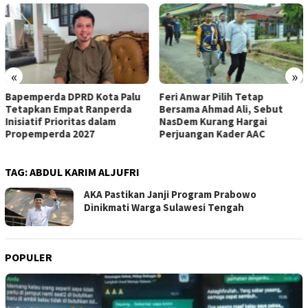
«
»
Feri Anwar Pilih Tetap
Pengurus Inti DPW Partai
Bersama Ahmad Ali, Sebut
Nasdem Sulteng Resmi
NasDem Kurang Hargai
Mengundurkan Diri dari
Perjuangan Kader AAC
Kepengurusan
TAG:
ABDUL KARIM ALJUFRI
AKA Pastikan Janji Program Prabowo
Dinikmati Warga Sulawesi Tengah
POPULER