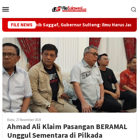
Loncat
Menu
ke
Mobile
konten
aul ke-5 Habib Saggaf, Gubernur Sulteng: Ilmu Harus Jadi Pangl
FILE NEWS
Rabu, 27 November 2024
Ahmad Ali Klaim Pasangan BERAMAL
Unggul Sementara di Pilkada