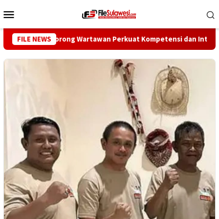
Loncat
Menu
ke
Mobile
konten
wan Pers Dorong Wartawan Perkuat Kompetensi dan Integritas di 
FILE NEWS