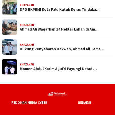
KHAZANAH
DPD BKPRMI Kota Palu Kutuk Keras Tindaka…
KHAZANAH
Ahmad Ali Waqafkan 14 Hektar Lahan di Am…
KHAZANAH
Dukung Penyebaran Dakwah, Ahmad Ali Tema…
KHAZANAH
Momen Abdul Karim Aljufri Payungi Ustad …
PEDOMAN MEDIA CYBER
REDAKSI