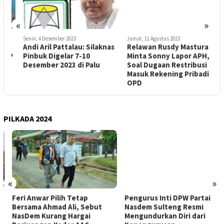
«
»
Senin, 4 Desember 2023
Jumat, 11 Agustus 2023
K
Andi Aril Pattalau: Silaknas
Relawan Rusdy Mastura
K
P
Pinbuk Digelar 7-10
Minta Sonny Lapor APH,
Desember 2023 di Palu
Soal Dugaan Restribusi
P
Masuk Rekening Pribadi
OPD
PILKADA 2024
«
»
Feri Anwar Pilih Tetap
Pengurus Inti DPW Partai
Bersama Ahmad Ali, Sebut
Nasdem Sulteng Resmi
NasDem Kurang Hargai
Mengundurkan Diri dari