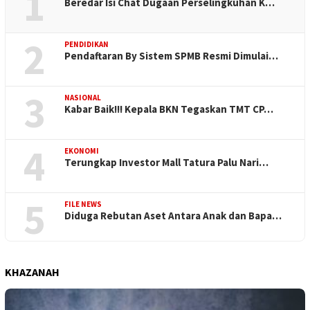
1
Beredar Isi Chat Dugaan Perselingkuhan K…
2
PENDIDIKAN
Pendaftaran By Sistem SPMB Resmi Dimulai…
3
NASIONAL
Kabar Baik!!! Kepala BKN Tegaskan TMT CP…
4
EKONOMI
Terungkap Investor Mall Tatura Palu Nari…
5
FILE NEWS
Diduga Rebutan Aset Antara Anak dan Bapa…
KHAZANAH