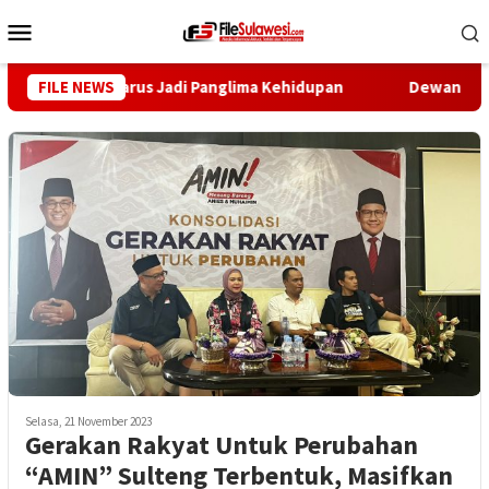
Loncat
Menu
ke
Mobile
konten
teng: Ilmu Harus Jadi Panglima Kehidupan
FILE NEWS
Dewan Pers Dor
Selasa, 21 November 2023
Gerakan Rakyat Untuk Perubahan
“AMIN” Sulteng Terbentuk, Masifkan