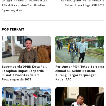
Langgar PP Nomor 94, Netralitas
ASN Kabupaten Parigi Moutong
pos
ASN di Kabupaten Tojo Una-Una
Sabet Juara 1 Liga ASN 2023
Dipertanyakan
POS TERKAIT
Bapemperda DPRD Kota Palu
Feri Anwar Pilih Tetap Bersama
Tetapkan Empat Ranperda
Ahmad Ali, Sebut NasDem
Inisiatif Prioritas dalam
Kurang Hargai Perjuangan
Propemperda 2027
Kader AAC