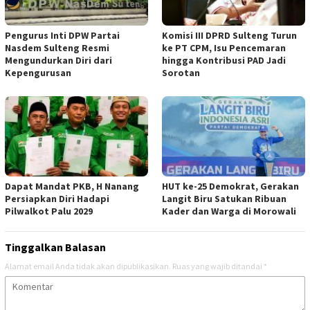
Pengurus Inti DPW Partai
Komisi III DPRD Sulteng Turun
Nasdem Sulteng Resmi
ke PT CPM, Isu Pencemaran
Mengundurkan Diri dari
hingga Kontribusi PAD Jadi
Kepengurusan
Sorotan
Dapat Mandat PKB, H Nanang
HUT ke-25 Demokrat, Gerakan
Persiapkan Diri Hadapi
Langit Biru Satukan Ribuan
Pilwalkot Palu 2029
Kader dan Warga di Morowali
Tinggalkan Balasan
Alamat email Anda tidak akan dipublikasikan.
Ruas yang wajib ditandai
*