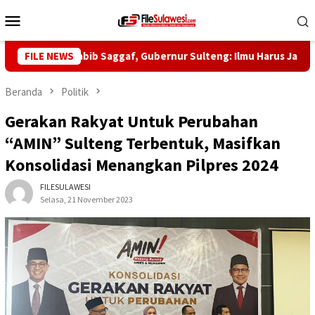
Loncat
Menu
ke
Mobile
konten
l ke-5 Habib Saggaf, Gubernur Sulteng: Ilmu Harus Jadi Panglim
FILE NEWS
Beranda
Politik
Gerakan Rakyat Untuk Perubahan
“AMIN” Sulteng Terbentuk, Masifkan
Konsolidasi Menangkan Pilpres 2024
FILESULAWESI
Selasa, 21 November 2023