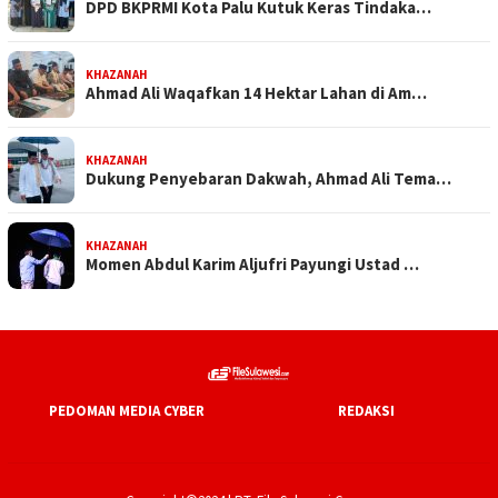
DPD BKPRMI Kota Palu Kutuk Keras Tindaka…
KHAZANAH
Ahmad Ali Waqafkan 14 Hektar Lahan di Am…
KHAZANAH
Dukung Penyebaran Dakwah, Ahmad Ali Tema…
KHAZANAH
Momen Abdul Karim Aljufri Payungi Ustad …
PEDOMAN MEDIA CYBER
REDAKSI