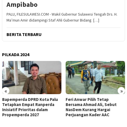
Ampibabo
PALU, FILESULAWESI.COM - Wakil Gubernur Sulawesi Tengah Drs. H.
Ma’mun Amir didampingi Staf Ahli Gubernur Bidang […]
BERITA TERBARU
PILKADA 2024
«
»
Bapemperda DPRD Kota Palu
Feri Anwar Pilih Tetap
Tetapkan Empat Ranperda
Bersama Ahmad Ali, Sebut
Inisiatif Prioritas dalam
NasDem Kurang Hargai
Propemperda 2027
Perjuangan Kader AAC