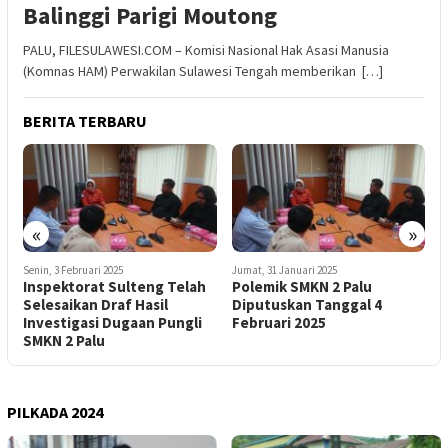
Balinggi Parigi Moutong
PALU, FILESULAWESI.COM – Komisi Nasional Hak Asasi Manusia
(Komnas HAM) Perwakilan Sulawesi Tengah memberikan […]
BERITA TERBARU
«
»
Jumat, 31 Januari 2025
Kamis, 30 Januari 2025
J
Polemik SMKN 2 Palu
Inspektorat Sulteng Masih
A
Diputuskan Tanggal 4
Dalami Kasus Dugaan Pungli
D
Februari 2025
di SMKN 2 Palu
S
PILKADA 2024