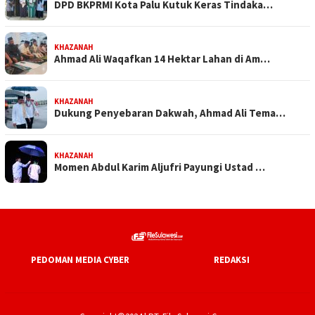
DPD BKPRMI Kota Palu Kutuk Keras Tindaka…
KHAZANAH
Ahmad Ali Waqafkan 14 Hektar Lahan di Am…
KHAZANAH
Dukung Penyebaran Dakwah, Ahmad Ali Tema…
KHAZANAH
Momen Abdul Karim Aljufri Payungi Ustad …
PEDOMAN MEDIA CYBER
REDAKSI