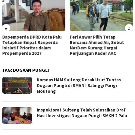
«
»
Feri Anwar Pilih Tetap
Pengurus Inti DPW Partai
Bersama Ahmad Ali, Sebut
Nasdem Sulteng Resmi
NasDem Kurang Hargai
Mengundurkan Diri dari
Perjuangan Kader AAC
Kepengurusan
TAG:
DUGAAN PUNGLI
Komnas HAM Sulteng Desak Usut Tuntas
Dugaan Pungli di SMAN I Balinggi Parigi
Moutong
Inspektorat Sulteng Telah Selesaikan Draf
Hasil Investigasi Dugaan Pungli SMKN 2 Palu