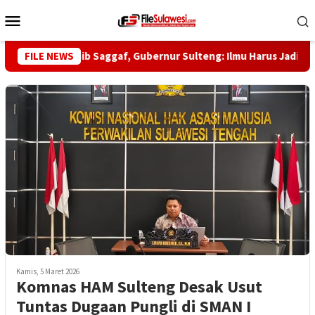
Loncat
Menu
ke
Mobile
konten
ul ke-5 Habib Saggaf, Gubernur Sulteng: Ilmu Harus Jadi Pangli
FILE NEWS
Kamis, 5 Maret 2026
Komnas HAM Sulteng Desak Usut
Tuntas Dugaan Pungli di SMAN I