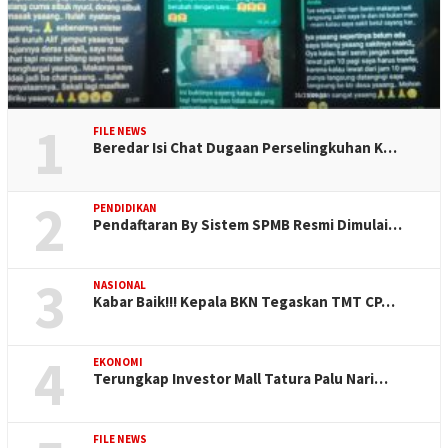
1
FILE NEWS
Beredar Isi Chat Dugaan Perselingkuhan K…
2
PENDIDIKAN
Pendaftaran By Sistem SPMB Resmi Dimulai…
3
NASIONAL
Kabar Baik!!! Kepala BKN Tegaskan TMT CP…
4
EKONOMI
Terungkap Investor Mall Tatura Palu Nari…
FILE NEWS