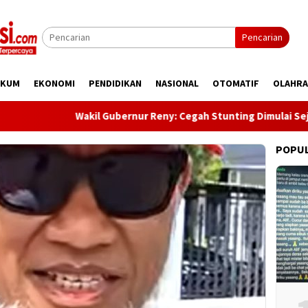
Pencarian
UKUM
EKONOMI
PENDIDIKAN
NASIONAL
OTOMATIF
OLAHR
Wakil Gubernur Reny: Cegah Stunting Dimulai Sejak Pra N
POPU