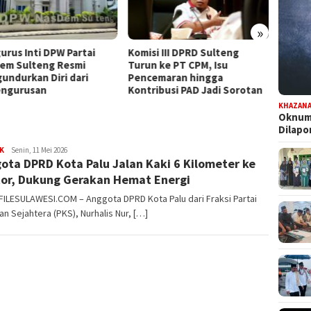
»
urus Inti DPW Partai
Komisi III DPRD Sulteng
Dapat
em Sulteng Resmi
Turun ke PT CPM, Isu
Persia
undurkan Diri dari
Pencemaran hingga
Pilwal
ngurusan
Kontribusi PAD Jadi Sorotan
KHAZAN
Oknum 
Dilap
K
FILESULAWESI
Senin, 11 Mei 2026
ota DPRD Kota Palu Jalan Kaki 6 Kilometer ke
or, Dukung Gerakan Hemat Energi
FILESULAWESI.COM – Anggota DPRD Kota Palu dari Fraksi Partai
an Sejahtera (PKS), Nurhalis Nur, […]