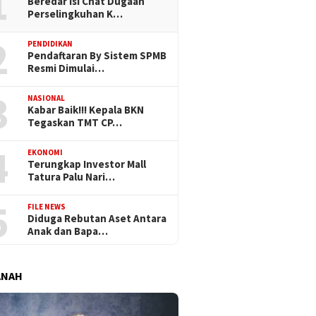
1
Beredar Isi Chat Dugaan
Perselingkuhan K…
2
PENDIDIKAN
Pendaftaran By Sistem SPMB
Resmi Dimulai…
3
NASIONAL
Kabar Baik!!! Kepala BKN
Tegaskan TMT CP…
4
EKONOMI
Terungkap Investor Mall
Tatura Palu Nari…
5
FILE NEWS
Diduga Rebutan Aset Antara
Anak dan Bapa…
ANAH