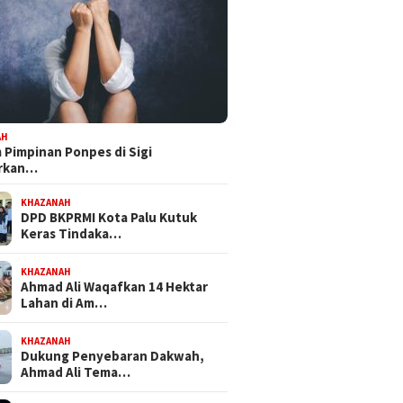
 Mandat PKB, H Nanang
Bapemperda DPRD Kota Palu
Feri Anw
pkan Diri Hadapi
Tetapkan Empat Ranperda
Bersama
kot Palu 2029
Inisiatif Prioritas dalam
NasDem 
Propemperda 2027
Perjuan
AH
Pimpinan Ponpes di Sigi
orkan…
KHAZANAH
DPD BKPRMI Kota Palu Kutuk
Keras Tindaka…
KHAZANAH
Ahmad Ali Waqafkan 14 Hektar
Lahan di Am…
KHAZANAH
Dukung Penyebaran Dakwah,
Ahmad Ali Tema…