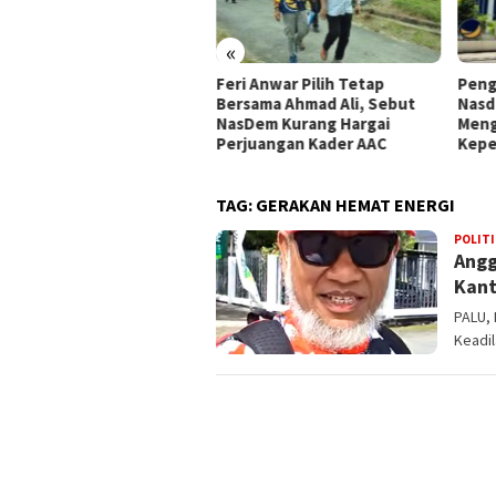
«
pemperda DPRD Kota Palu
Feri Anwar Pilih Tetap
Peng
tapkan Empat Ranperda
Bersama Ahmad Ali, Sebut
Nasd
siatif Prioritas dalam
NasDem Kurang Hargai
Meng
opemperda 2027
Perjuangan Kader AAC
Kepe
TAG:
GERAKAN HEMAT ENERGI
POLITI
Angg
Kant
PALU, 
Keadil