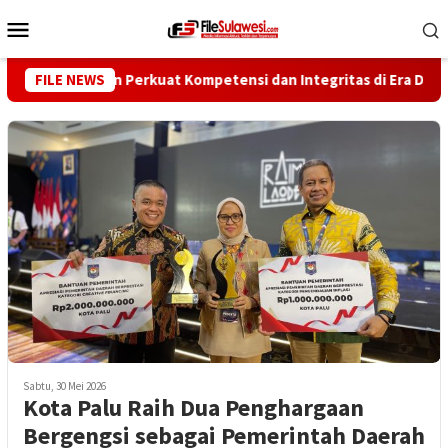
Loncat
Menu
ke
Mobile
konten
 Wartawan Perkuat Kompetensi dan Integritas di Era Digital
FILE NEWS
Sabtu, 30 Mei 2026
Kota Palu Raih Dua Penghargaan
Bergengsi sebagai Pemerintah Daerah