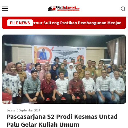
Loncat
Menu
ke
Mobile
konten
a Mire, Gubernur Sulteng Pastikan Pembangunan Menjangkau Pe
FILE NEWS
Selasa, 5 September 2023
Pascasarjana S2 Prodi Kesmas Untad
Palu Gelar Kuliah Umum