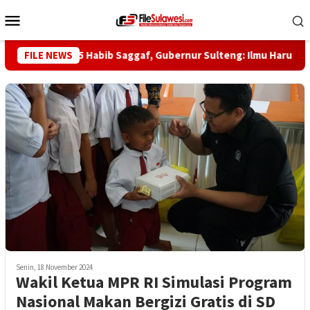
Loncat
Menu
ke
Mobile
konten
Haul ke-5 Habib Saggaf, Gubernur Sulteng: Ilmu Harus Jadi Pa
FILE NEWS
Senin, 18 November 2024
Wakil Ketua MPR RI Simulasi Program
Nasional Makan Bergizi Gratis di SD