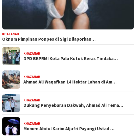
KHAZANAH
Oknum Pimpinan Ponpes di Sigi Dilaporkan…
KHAZANAH
DPD BKPRMI Kota Palu Kutuk Keras Tindaka…
KHAZANAH
Ahmad Ali Waqafkan 14 Hektar Lahan di Am…
KHAZANAH
Dukung Penyebaran Dakwah, Ahmad Ali Tema…
KHAZANAH
Momen Abdul Karim Aljufri Payungi Ustad …