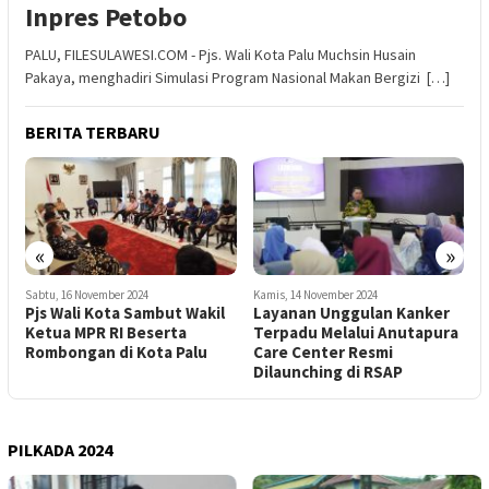
Inpres Petobo
PALU, FILESULAWESI.COM - Pjs. Wali Kota Palu Muchsin Husain
Pakaya, menghadiri Simulasi Program Nasional Makan Bergizi […]
BERITA TERBARU
«
»
Sabtu, 16 November 2024
Kamis, 14 November 2024
M
Pjs Wali Kota Sambut Wakil
Layanan Unggulan Kanker
P
Ketua MPR RI Beserta
Terpadu Melalui Anutapura
S
9
Rombongan di Kota Palu
Care Center Resmi
T
Dilaunching di RSAP
PILKADA 2024