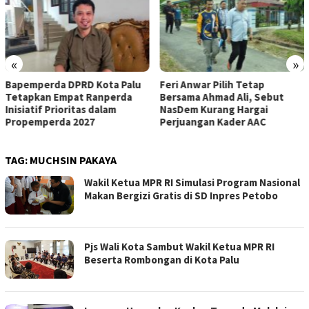
«
»
Bapemperda DPRD Kota Palu
Feri Anwar Pilih Tetap
Tetapkan Empat Ranperda
Bersama Ahmad Ali, Sebut
Inisiatif Prioritas dalam
NasDem Kurang Hargai
Propemperda 2027
Perjuangan Kader AAC
TAG:
MUCHSIN PAKAYA
Wakil Ketua MPR RI Simulasi Program Nasional
Makan Bergizi Gratis di SD Inpres Petobo
Pjs Wali Kota Sambut Wakil Ketua MPR RI
Beserta Rombongan di Kota Palu