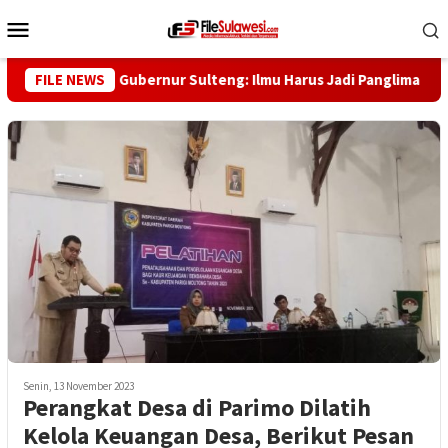
Loncat
Menu
ke
Mobile
konten
abib Saggaf, Gubernur Sulteng: Ilmu Harus Jadi Panglima Kehidu
FILE NEWS
Senin, 13 November 2023
Perangkat Desa di Parimo Dilatih
Kelola Keuangan Desa, Berikut Pesan