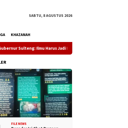
SABTU, 8 AGUSTUS 2026
AGA
KHAZANAH
r Sulteng: Ilmu Harus Jadi Panglima Kehidupan
Dewan Per
LER
FILE NEWS