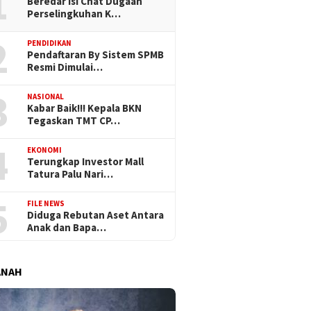
1
Beredar Isi Chat Dugaan
Perselingkuhan K…
2
PENDIDIKAN
Pendaftaran By Sistem SPMB
Resmi Dimulai…
3
NASIONAL
Kabar Baik!!! Kepala BKN
Tegaskan TMT CP…
4
EKONOMI
Terungkap Investor Mall
Tatura Palu Nari…
5
FILE NEWS
Diduga Rebutan Aset Antara
Anak dan Bapa…
ANAH