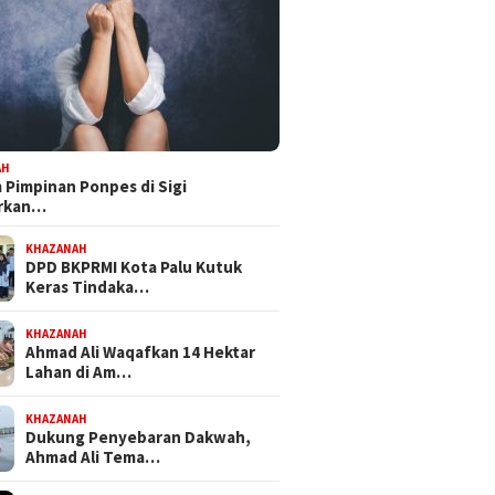
 III DPRD Sulteng
Dapat Mandat PKB, H Nanang
Bapempe
ke PT CPM, Isu
Persiapkan Diri Hadapi
Tetapka
maran hingga
Pilwalkot Palu 2029
Inisiati
busi PAD Jadi Sorotan
Propem
AH
Pimpinan Ponpes di Sigi
orkan…
KHAZANAH
DPD BKPRMI Kota Palu Kutuk
Keras Tindaka…
KHAZANAH
Ahmad Ali Waqafkan 14 Hektar
Lahan di Am…
KHAZANAH
Dukung Penyebaran Dakwah,
Ahmad Ali Tema…