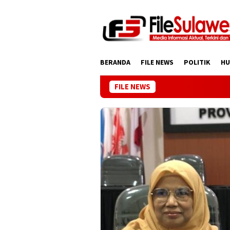
Loncat
ke
konten
BERANDA
FILE NEWS
POLITIK
H
FILE NEWS