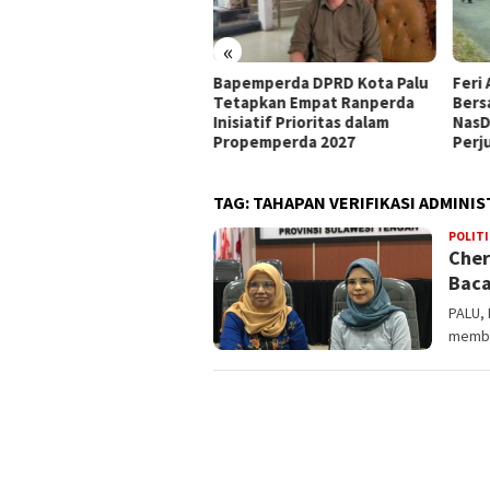
«
at Mandat PKB, H Nanang
Bapemperda DPRD Kota Palu
Feri 
siapkan Diri Hadapi
Tetapkan Empat Ranperda
Bers
walkot Palu 2029
Inisiatif Prioritas dalam
NasD
Propemperda 2027
Perj
TAG:
TAHAPAN VERIFIKASI ADMINIS
POLITI
Cher
Baca
PALU,
member