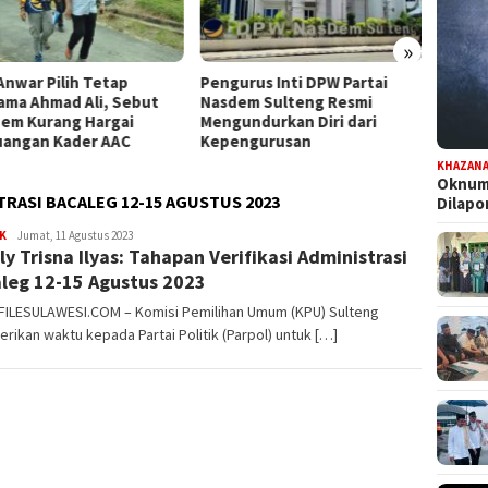
»
Anwar Pilih Tetap
Pengurus Inti DPW Partai
Komisi
ama Ahmad Ali, Sebut
Nasdem Sulteng Resmi
Turun 
em Kurang Hargai
Mengundurkan Diri dari
Pence
uangan Kader AAC
Kepengurusan
Kontri
KHAZAN
Oknum 
TRASI BACALEG 12-15 AGUSTUS 2023
Dilap
K
FILESULAWESI
Jumat, 11 Agustus 2023
ly Trisna Ilyas: Tahapan Verifikasi Administrasi
leg 12-15 Agustus 2023
 FILESULAWESI.COM – Komisi Pemilihan Umum (KPU) Sulteng
ikan waktu kepada Partai Politik (Parpol) untuk […]