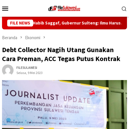
Loncat
Menu
ke
Mobile
konten
aul ke-5 Habib Saggaf, Gubernur Sulteng: Ilmu Harus Jadi Pangl
FILE NEWS
Beranda
Ekonomi
Debt Collector Nagih Utang Gunakan
Cara Preman, ACC Tegas Putus Kontrak
FILESULAWESI
Selasa, 9 Mei 2023