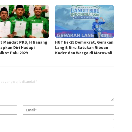
t Mandat PKB, H Nanang
HUT ke-25 Demokrat, Gerakan
iapkan Diri Hadapi
Langit Biru Satukan Ribuan
alkot Palu 2029
Kader dan Warga di Morowali
as yang wajib ditandai
*