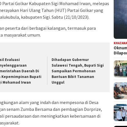
 Partai Golkar Kabupaten Sigi Mohamad Irwan, melepas
merayakan Hari Ulang Tahun (HUT) Partai Golkar yang
lukubula, kabupaten Sigi. Sabtu (21/10/2023).
ibuan peserta dari berbagai kalangan, termasuk para
rta masyarakat umum.
KHAZAN
Oknum 
Dilap
sil Evaluasi
Dihadapan Gubernur
nyelenggaraan
Sulawesi Tengah, Bupati Sigi
merintahan Daerah Di
Sampaikan Permohonan
a Kepemimpinan Bupati
Bantuan Bibit Tanaman
gi Mohamad Irwan
Unggul
ingkungan alam yang indah dan mempesona di Desa
engan senam Zumba Bersama dan pembagian Dorprize,
ali persaudaraan dan meningkatkan kebersamaan di
asyarakat.