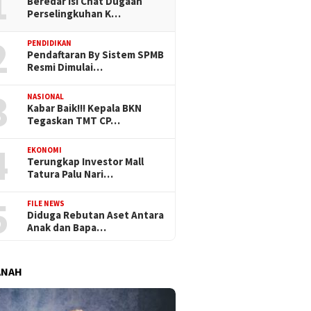
1
Beredar Isi Chat Dugaan
Perselingkuhan K…
2
PENDIDIKAN
Pendaftaran By Sistem SPMB
Resmi Dimulai…
3
NASIONAL
Kabar Baik!!! Kepala BKN
Tegaskan TMT CP…
4
EKONOMI
Terungkap Investor Mall
Tatura Palu Nari…
5
FILE NEWS
Diduga Rebutan Aset Antara
Anak dan Bapa…
ANAH