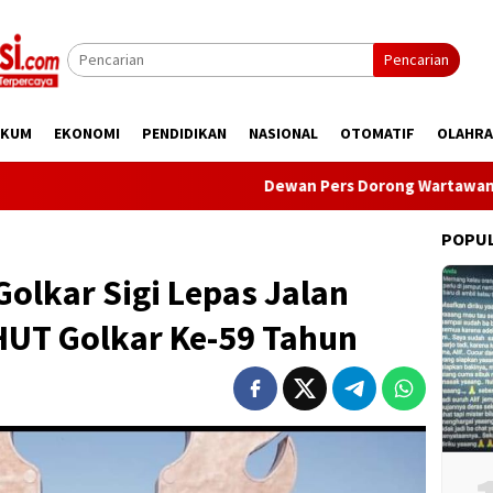
Pencarian
UKUM
EKONOMI
PENDIDIKAN
NASIONAL
OTOMATIF
OLAHR
Dewan Pers Dorong Wartawan Perkuat Komp
POPU
Golkar Sigi Lepas Jalan
HUT Golkar Ke-59 Tahun