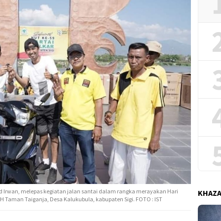
d Irwan, melepas kegiatan jalan santai dalam rangka merayakan Hari
KHAZ
TH Taman Taiganja, Desa Kalukubula, kabupaten Sigi. FOTO : IST