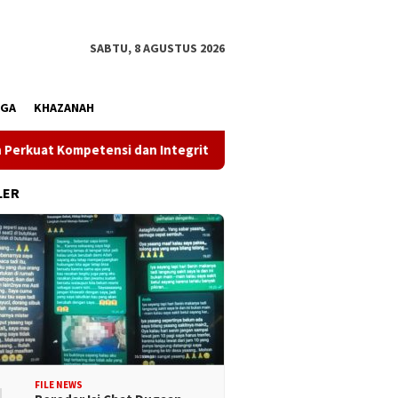
SABTU, 8 AGUSTUS 2026
AGA
KHAZANAH
etensi dan Integritas di Era Digital
Wakil Gubernur Re
LER
FILE NEWS