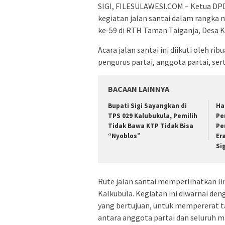
SIGI, FILESULAWESI.COM – Ketua DPD
kegiatan jalan santai dalam rangka 
ke-59 di RTH Taman Taiganja, Desa Ka
Acara jalan santai ini diikuti oleh r
pengurus partai, anggota partai, se
BACAAN LAINNYA
Bupati Sigi Sayangkan di
Ha
TPS 029 Kalubukula, Pemilih
Pe
Tidak Bawa KTP Tidak Bisa
Pe
“Nyoblos”
Er
Si
Rute jalan santai memperlihatkan l
Kalkubula. Kegiatan ini diwarnai d
yang bertujuan, untuk mempererat t
antara anggota partai dan seluruh m