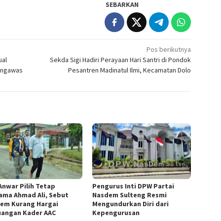
SEBARKAN
Pos berikutnya
ual
Sekda Sigi Hadiri Perayaan Hari Santri di Pondok
engawas
Pesantren Madinatul Ilmi, Kecamatan Dolo
 Anwar Pilih Tetap
Pengurus Inti DPW Partai
ama Ahmad Ali, Sebut
Nasdem Sulteng Resmi
em Kurang Hargai
Mengundurkan Diri dari
uangan Kader AAC
Kepengurusan