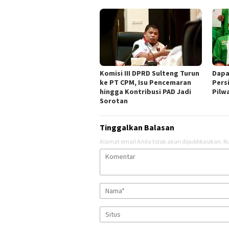
Komisi III DPRD Sulteng Turun
Dapa
ke PT CPM, Isu Pencemaran
Pers
hingga Kontribusi PAD Jadi
Pilw
Sorotan
Tinggalkan Balasan
Alamat email Anda tidak akan dipublikasikan.
Ru