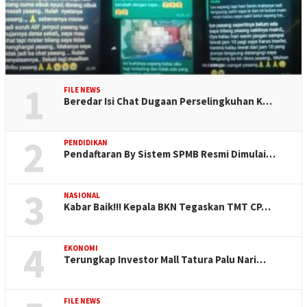
1
FILE NEWS
Beredar Isi Chat Dugaan Perselingkuhan K…
2
PENDIDIKAN
Pendaftaran By Sistem SPMB Resmi Dimulai…
3
NASIONAL
Kabar Baik!!! Kepala BKN Tegaskan TMT CP…
4
EKONOMI
Terungkap Investor Mall Tatura Palu Nari…
FILE NEWS