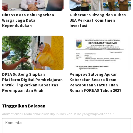
Dinsos Kota Palu Ingatkan
Gubernur Sulteng dan Dubes
Warga Jaga Data
UEA Perkuat Komitmen
Kependudukan
Investasi
DP3A Sulteng Siapkan
Pemprov Sulteng Ajukan
Platform Digital Pembelajaran
Keberatan Secara Resmi
untuk Tingkatkan Kapasitas
Pencabutan Status Tuan
Perempuan dan Anak
Rumah FORNAS Tahun 2027
Tinggalkan Balasan
Alamat email Anda tidak akan dipublikasikan.
Ruas yang wajib ditandai
*