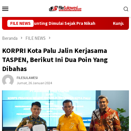
Loncat
Menu
ke
Mobile
konten
: Cegah Stunting Dimulai Sejak Pra Nikah
FILE NEWS
Kunjungi Desa 
Beranda
FILE NEWS
KORPRI Kota Palu Jalin Kerjasama
TASPEN, Berikut Ini Dua Poin Yang
Dibahas
FILESULAWESI
Jumat, 26 Januari 2024