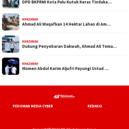
DPD BKPRMI Kota Palu Kutuk Keras Tindaka…
KHAZANAH
Ahmad Ali Waqafkan 14 Hektar Lahan di Am…
KHAZANAH
Dukung Penyebaran Dakwah, Ahmad Ali Tema…
KHAZANAH
Momen Abdul Karim Aljufri Payungi Ustad …
PEDOMAN MEDIA CYBER
REDAKSI