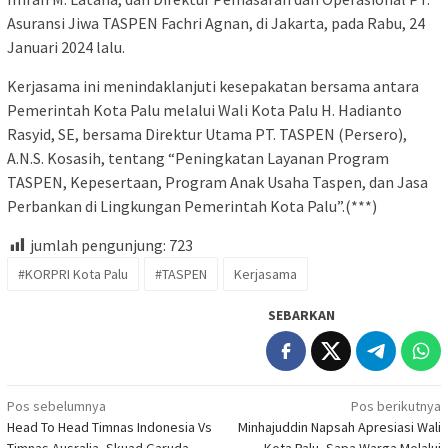
Asuransi Jiwa TASPEN Fachri Agnan, di Jakarta, pada Rabu, 24
Januari 2024 lalu.
Kerjasama ini menindaklanjuti kesepakatan bersama antara
Pemerintah Kota Palu melalui Wali Kota Palu H. Hadianto
Rasyid, SE, bersama Direktur Utama PT. TASPEN (Persero),
A.N.S. Kosasih, tentang “Peningkatan Layanan Program
TASPEN, Kepesertaan, Program Anak Usaha Taspen, dan Jasa
Perbankan di Lingkungan Pemerintah Kota Palu”.(***)
jumlah pengunjung:
723
#KORPRI Kota Palu
#TASPEN
Kerjasama
SEBARKAN
Navigasi
Pos sebelumnya
Pos berikutnya
Head To Head Timnas Indonesia Vs
Minhajuddin Napsah Apresiasi Wali
pos