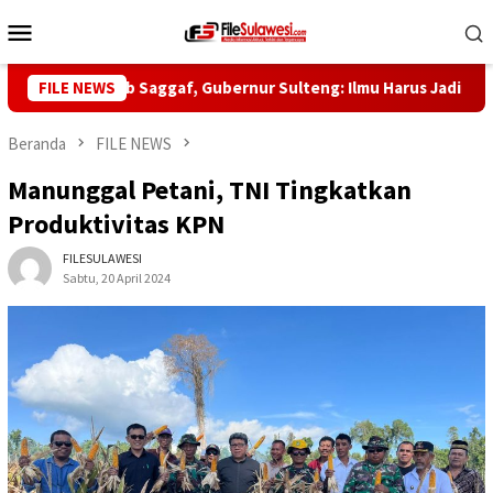
Loncat
Menu
ke
Mobile
konten
-5 Habib Saggaf, Gubernur Sulteng: Ilmu Harus Jadi Panglima Ke
FILE NEWS
Beranda
FILE NEWS
Manunggal Petani, TNI Tingkatkan
Produktivitas KPN
FILESULAWESI
Sabtu, 20 April 2024