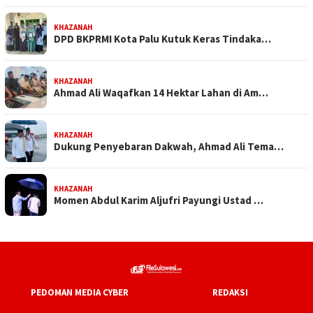
KHAZANAH
DPD BKPRMI Kota Palu Kutuk Keras Tindaka…
KHAZANAH
Ahmad Ali Waqafkan 14 Hektar Lahan di Am…
KHAZANAH
Dukung Penyebaran Dakwah, Ahmad Ali Tema…
KHAZANAH
Momen Abdul Karim Aljufri Payungi Ustad …
PEDOMAN MEDIA CYBER
REDAKSI