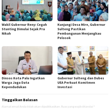
Wakil Gubernur Reny: Cegah
Kunjungi Desa Mire, Gubernur
Stunting Dimulai Sejak Pra
Sulteng Pastikan
Nikah
Pembangunan Menjangkau
Pelosok
Dinsos Kota Palu Ingatkan
Gubernur Sulteng dan Dubes
Warga Jaga Data
UEA Perkuat Komitmen
Kependudukan
Investasi
Tinggalkan Balasan
Alamat email Anda tidak akan dipublikasikan.
Ruas yang wajib ditandai
*