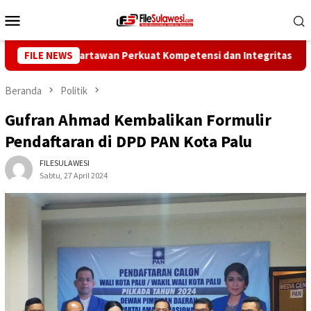
Loncat
Menu
ke
Mobile
konten
orong Wartawan Perkuat Kompetensi dan Integritas di Era Digita
FILE NEWS
Beranda
Politik
Gufran Ahmad Kembalikan Formulir
Pendaftaran di DPD PAN Kota Palu
FILESULAWESI
Sabtu, 27 April 2024