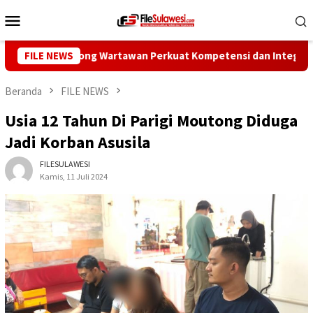
Loncat
Menu
ke
Mobile
konten
ers Dorong Wartawan Perkuat Kompetensi dan Integritas di Era D
FILE NEWS
Beranda
FILE NEWS
Usia 12 Tahun Di Parigi Moutong Diduga
Jadi Korban Asusila
FILESULAWESI
Kamis, 11 Juli 2024