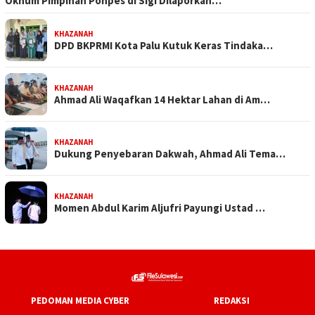
Oknum Pimpinan Ponpes di Sigi Dilaporkan…
KHAZANAH
DPD BKPRMI Kota Palu Kutuk Keras Tindaka…
KHAZANAH
Ahmad Ali Waqafkan 14 Hektar Lahan di Am…
KHAZANAH
Dukung Penyebaran Dakwah, Ahmad Ali Tema…
KHAZANAH
Momen Abdul Karim Aljufri Payungi Ustad …
PEDOMAN MEDIA CYBER
REDAKSI