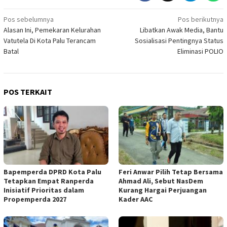
Navigasi
Pos sebelumnya
Pos berikutnya
Alasan Ini, Pemekaran Kelurahan
Libatkan Awak Media, Bantu
pos
Vatutela Di Kota Palu Terancam
Sosialisasi Pentingnya Status
Batal
Eliminasi POLIO
POS TERKAIT
Bapemperda DPRD Kota Palu
Feri Anwar Pilih Tetap Bersama
Tetapkan Empat Ranperda
Ahmad Ali, Sebut NasDem
Inisiatif Prioritas dalam
Kurang Hargai Perjuangan
Propemperda 2027
Kader AAC