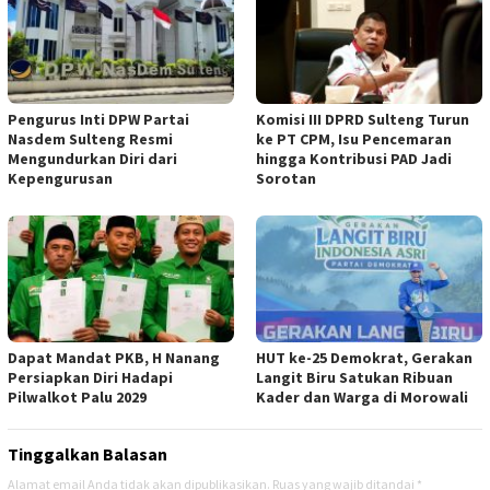
Pengurus Inti DPW Partai
Komisi III DPRD Sulteng Turun
Nasdem Sulteng Resmi
ke PT CPM, Isu Pencemaran
Mengundurkan Diri dari
hingga Kontribusi PAD Jadi
Kepengurusan
Sorotan
Dapat Mandat PKB, H Nanang
HUT ke-25 Demokrat, Gerakan
Persiapkan Diri Hadapi
Langit Biru Satukan Ribuan
Pilwalkot Palu 2029
Kader dan Warga di Morowali
Tinggalkan Balasan
Alamat email Anda tidak akan dipublikasikan.
Ruas yang wajib ditandai
*