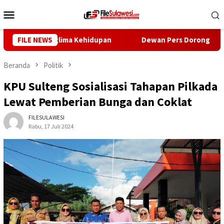
Loncat
Menu
ke
Mobile
konten
adi Panglima Kehidupan
FILE NEWS
Dewan Pers Dorong Wartawan Perku
Beranda
Politik
KPU Sulteng Sosialisasi Tahapan Pilkada
Lewat Pemberian Bunga dan Coklat
FILESULAWESI
Rabu, 17 Juli 2024