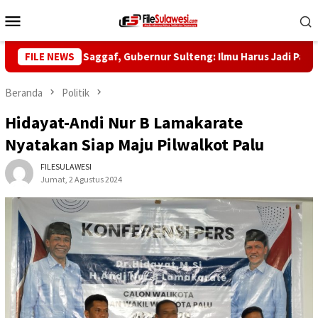
Loncat
Menu
ke
Mobile
konten
-5 Habib Saggaf, Gubernur Sulteng: Ilmu Harus Jadi Panglima Ke
FILE NEWS
Beranda
Politik
Hidayat-Andi Nur B Lamakarate
Nyatakan Siap Maju Pilwalkot Palu
FILESULAWESI
Jumat, 2 Agustus 2024