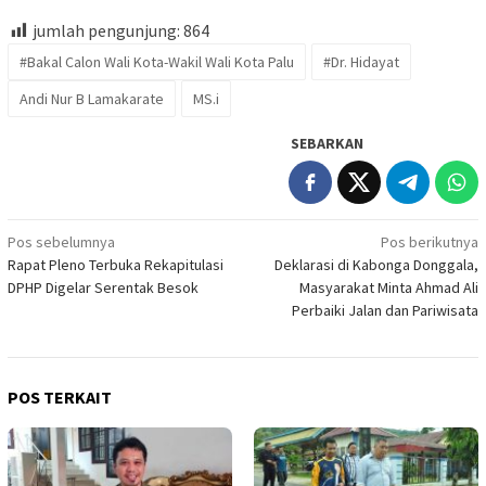
jumlah pengunjung:
864
#Bakal Calon Wali Kota-Wakil Wali Kota Palu
#Dr. Hidayat
Andi Nur B Lamakarate
MS.i
SEBARKAN
Navigasi
Pos sebelumnya
Pos berikutnya
Rapat Pleno Terbuka Rekapitulasi
Deklarasi di Kabonga Donggala,
pos
DPHP Digelar Serentak Besok
Masyarakat Minta Ahmad Ali
Perbaiki Jalan dan Pariwisata
POS TERKAIT