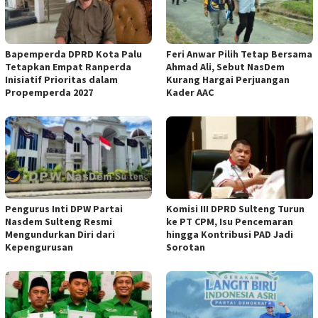
Bapemperda DPRD Kota Palu
Feri Anwar Pilih Tetap Bersama
Tetapkan Empat Ranperda
Ahmad Ali, Sebut NasDem
Inisiatif Prioritas dalam
Kurang Hargai Perjuangan
Propemperda 2027
Kader AAC
Pengurus Inti DPW Partai
Komisi III DPRD Sulteng Turun
Nasdem Sulteng Resmi
ke PT CPM, Isu Pencemaran
Mengundurkan Diri dari
hingga Kontribusi PAD Jadi
Kepengurusan
Sorotan