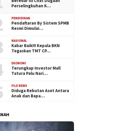
1
Beredar Isi Chat Dugaan
Perselingkuhan K…
2
PENDIDIKAN
Pendaftaran By Sistem SPMB
Resmi Dimulai…
3
NASIONAL
Kabar Baik!!! Kepala BKN
Tegaskan TMT CP…
4
EKONOMI
Terungkap Investor Mall
Tatura Palu Nari…
5
FILE NEWS
Diduga Rebutan Aset Antara
Anak dan Bapa…
ANAH