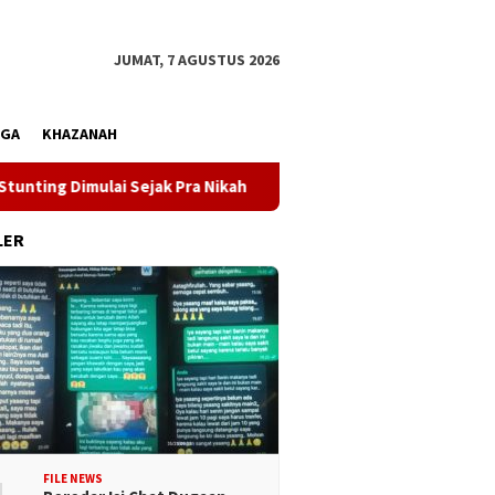
JUMAT, 7 AGUSTUS 2026
AGA
KHAZANAH
ulai Sejak Pra Nikah
Kunjungi Desa Mire, Gubernur Sul
LER
FILE NEWS