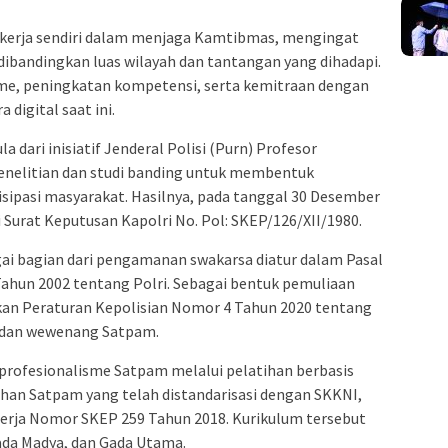
ekerja sendiri dalam menjaga Kamtibmas, mengingat
ibandingkan luas wilayah dan tantangan yang dihadapi.
isme, peningkatan kompetensi, serta kemitraan dengan
 digital saat ini.
dari inisiatif Jenderal Polisi (Purn) Profesor
enelitian dan studi banding untuk membentuk
sipasi masyarakat. Hasilnya, pada tanggal 30 Desember
 Surat Keputusan Kapolri No. Pol: SKEP/126/XII/1980.
ai bagian dari pengamanan swakarsa diatur dalam Pasal
ahun 2002 tentang Polri. Sebagai bentuk pemuliaan
tkan Peraturan Kepolisian Nomor 4 Tahun 2020 tentang
 dan wewenang Satpam.
n profesionalisme Satpam melalui pelatihan berbasis
han Satpam yang telah distandarisasi dengan SKKNI,
erja Nomor SKEP 259 Tahun 2018. Kurikulum tersebut
ada Madya, dan Gada Utama.