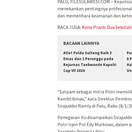
PALU, FILESULAWESI.COM – Kepolisia
menekankan pentingnya profesiona
dan memelihara keamanan dan keter
BACA JUGA:
Kena Prank: Dua Sekolah
BACAAN LAINNYA
Atlet Polda Sulteng Raih 3
Pe
Emas dan 1 Perunggu pada
A 
Kejurnas Taekwondo Kapolri
Ha
Cup VII 2026
Un
“Satpam sebagai mitra Polri memili
Kambtibmas,” kata Direktur Pembin
Sirajuddin Ramly di Palu, Rabu (8/1/2
Penegasan itu disampaikan Siraju
Polri Irjen Pol Edy Murbowo, dalam 
Torabelo Polresta Palu.