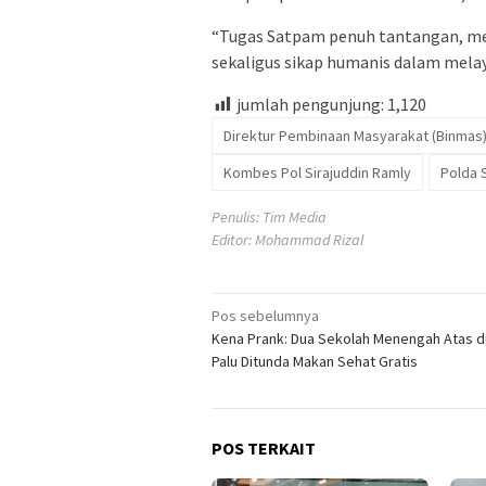
“Tugas Satpam penuh tantangan, me
sekaligus sikap humanis dalam melay
jumlah pengunjung:
1,120
Direktur Pembinaan Masyarakat (Binmas)
Kombes Pol Sirajuddin Ramly
Polda 
Penulis: Tim Media
Editor: Mohammad Rizal
Navigasi
Pos sebelumnya
Kena Prank: Dua Sekolah Menengah Atas d
pos
Palu Ditunda Makan Sehat Gratis
POS TERKAIT