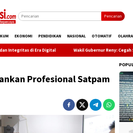
Pencarian
UKUM
EKONOMI
PENDIDIKAN
NASIONAL
OTOMATIF
OLAHR
 di Era Digital
Wakil Gubernur Reny: Cegah Stunting Dim
POPU
kankan Profesional Satpam