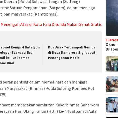
n Daerah (Polda) Sulawesi Tengah (Sulteng)
lisme Satuan Pengamanan (Satpam), dalam menjaga
tiban masyarakat (Kamtibmas).
 Menengah Atas di Kota Palu Ditunda Makan Sehat Gratis
KHAZAN
Oknum 
rsonel Kompi 4 Batalyon
Dua Anak Terdampak Gempa
Dilap
Pelopor Evakuasi Ibu
di Desa Kamarora Sigi dapat
mil ke Puskesmas
Penanganan Medis
one Buol
ki peran penting dalam memelihara dan menjaga
aan Masyarakat (Binmas) Polda Sulteng Kombes Pol
025).
ddin saat membacakan sambutan Kakorbinmas Baharkam
perayaan Hari Ulang Tahun (HUT) ke-44 Satpam di Aula