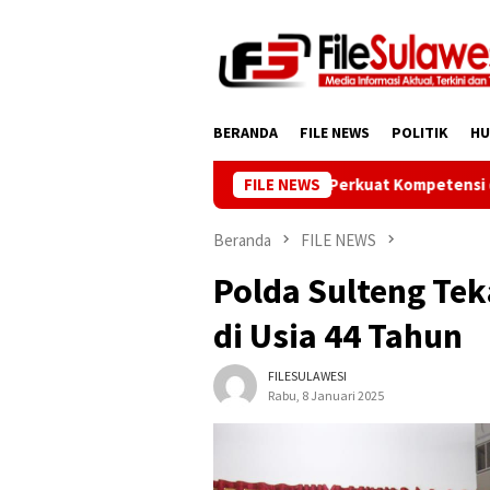
Loncat
ke
konten
BERANDA
FILE NEWS
POLITIK
H
Dewan Pers Dorong Wartawan Perkuat Kompetensi dan Integritas
FILE NEWS
Beranda
FILE NEWS
Polda Sulteng Te
di Usia 44 Tahun
FILESULAWESI
Rabu, 8 Januari 2025