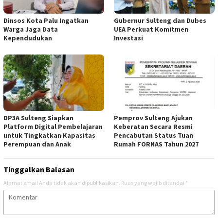
Dinsos Kota Palu Ingatkan
Gubernur Sulteng dan Dubes
Warga Jaga Data
UEA Perkuat Komitmen
Kependudukan
Investasi
DP3A Sulteng Siapkan
Pemprov Sulteng Ajukan
Platform Digital Pembelajaran
Keberatan Secara Resmi
untuk Tingkatkan Kapasitas
Pencabutan Status Tuan
Perempuan dan Anak
Rumah FORNAS Tahun 2027
Tinggalkan Balasan
Alamat email Anda tidak akan dipublikasikan.
Ruas yang wajib ditandai
*