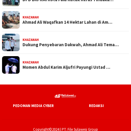
KHAZANAH
Ahmad Ali Waqafkan 14 Hektar Lahan di Am…
KHAZANAH
Dukung Penyebaran Dakwah, Ahmad Ali Tema…
KHAZANAH
Momen Abdul Karim Aljufri Payungi Ustad …
PEDOMAN MEDIA CYBER
REDAKSI
Copyright©2024 | PT. File Sulawesi Group