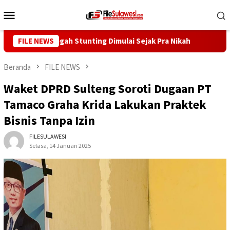
Loncat
Menu
ke
Mobile
konten
ny: Cegah Stunting Dimulai Sejak Pra Nikah
FILE NEWS
Kunjungi De
Beranda
FILE NEWS
Waket DPRD Sulteng Soroti Dugaan PT
Tamaco Graha Krida Lakukan Praktek
Bisnis Tanpa Izin
FILESULAWESI
Selasa, 14 Januari 2025