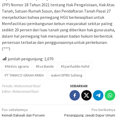
(PP) Nomor 18 Tahun 2021 tentang Hak Pengelolaan, Hak Atas
Tanah, Satuan Rumah Susun, dan Pendaftaran Tanah Pasal 27
menyebutkan bahwa pemegang HGU berkewajiban untuk
Memfasilitasi pembangunan kebun masyarakat sekitar paling
sedikit 20 persen dari luas tanah yang diberikan hak guna usaha,
dalam hal pemegang hak merupakan badan hukum berbentuk
perseroan terbatas dan penggunaannya untuk perkebunan.
(***)
jumlah pengunjung:
1,070
#Aktivis agraria
#Eva Bande
#Syarifuddin Hafid
PT TAMACO GRAHA KRIDA
waket DPRD Sulteng
Penulis: Mohammad Rizal
SEBARKAN
Editor: Mohammad Rizal
Navigasi
Pos sebelumnya
Pos berikutnya
Kemah Dakwah dan Porseni
Penanggung Jawab Dapur Umum