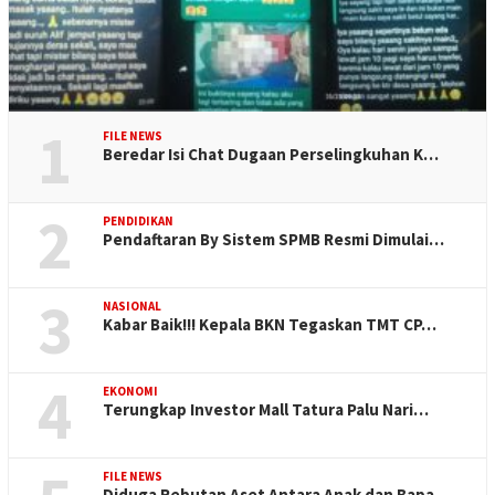
1
FILE NEWS
Beredar Isi Chat Dugaan Perselingkuhan K…
2
PENDIDIKAN
Pendaftaran By Sistem SPMB Resmi Dimulai…
3
NASIONAL
Kabar Baik!!! Kepala BKN Tegaskan TMT CP…
4
EKONOMI
Terungkap Investor Mall Tatura Palu Nari…
FILE NEWS
Diduga Rebutan Aset Antara Anak dan Bapa…