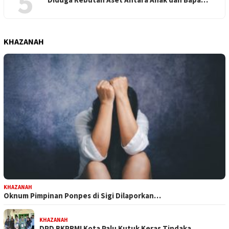
5
KHAZANAH
KHAZANAH
Oknum Pimpinan Ponpes di Sigi Dilaporkan…
KHAZANAH
DPD BKPRMI Kota Palu Kutuk Keras Tindaka…