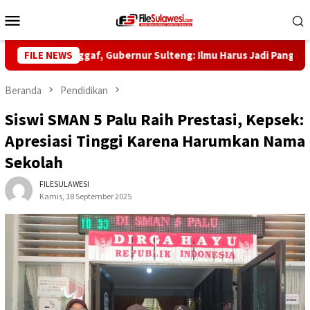
Loncat
Menu
ke
Mobile
konten
Habib Saggaf, Gubernur Sulteng: Ilmu Harus Jadi Panglima Kehid
FILE NEWS
Beranda
Pendidikan
Siswi SMAN 5 Palu Raih Prestasi, Kepsek:
Apresiasi Tinggi Karena Harumkan Nama
Sekolah
FILESULAWESI
Kamis, 18 September 2025