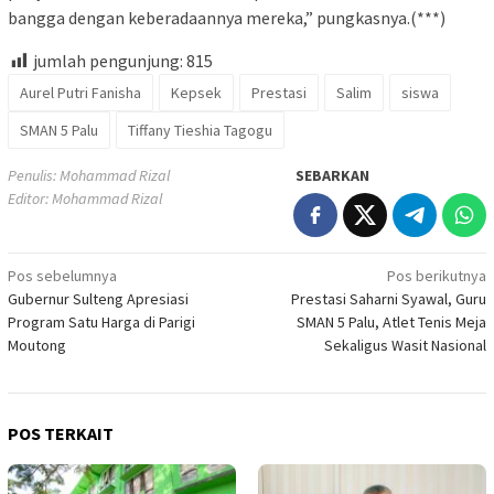
bangga dengan keberadaannya mereka,” pungkasnya.(***)
jumlah pengunjung:
815
Aurel Putri Fanisha
Kepsek
Prestasi
Salim
siswa
SMAN 5 Palu
Tiffany Tieshia Tagogu
Penulis: Mohammad Rizal
SEBARKAN
Editor: Mohammad Rizal
Navigasi
Pos sebelumnya
Pos berikutnya
Gubernur Sulteng Apresiasi
Prestasi Saharni Syawal, Guru
pos
Program Satu Harga di Parigi
SMAN 5 Palu, Atlet Tenis Meja
Moutong
Sekaligus Wasit Nasional
POS TERKAIT