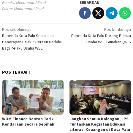
Penulis: Mohammad Rizal
SEBARKAN
Editor: Mohammad Rizal
Navigasi
Pos sebelumnya
Pos berikutnya
Bapenda Kota Palu Sosialisasi
Bapenda Kota Palu Dorong Pelaku
pos
Penerapan Pajak 5 Persen Berlaku
Usaha WSL Gunakan QRIS
Bagi Pelaku Usaha WSL
POS TERKAIT
WOM Finance Bantah Tarik
Jangkau Semua Kalangan, LPS
Kendaraan Secara Sepihak
Tuntaskan Kegiatan Edukasi
Literasi Keuangan di Kota Palu