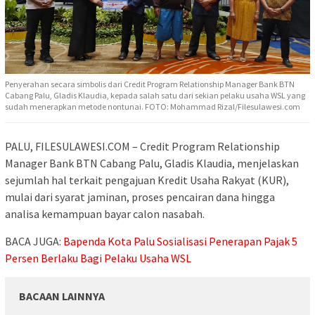
Penyerahan secara simbolis dari Credit Program Relationship Manager Bank BTN
Cabang Palu, Gladis Klaudia, kepada salah satu dari sekian pelaku usaha WSL yang
sudah menerapkan metode nontunai. FOTO: Mohammad Rizal/Filesulawesi.com
PALU, FILESULAWESI.COM – Credit Program Relationship
Manager Bank BTN Cabang Palu, Gladis Klaudia, menjelaskan
sejumlah hal terkait pengajuan Kredit Usaha Rakyat (KUR),
mulai dari syarat jaminan, proses pencairan dana hingga
analisa kemampuan bayar calon nasabah.
BACA JUGA:
Bapenda Kota Palu Sosialisasi Penerapan Pajak 5
Persen Berlaku Bagi Pelaku Usaha WSL
BACAAN LAINNYA