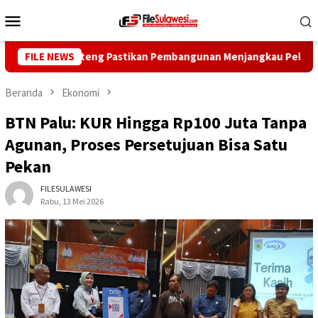
Loncat
Menu
ke
Mobile
konten
ernur Sulteng Pastikan Pembangunan Menjangkau Pelosok
FILE NEWS
Beranda
Ekonomi
BTN Palu: KUR Hingga Rp100 Juta Tanpa
Agunan, Proses Persetujuan Bisa Satu
Pekan
FILESULAWESI
Rabu, 13 Mei 2026