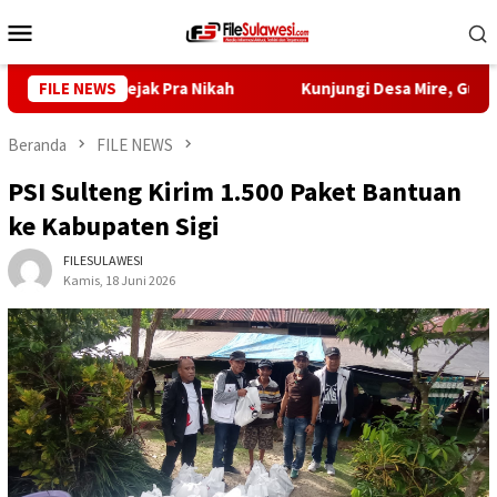
Loncat
Menu
ke
Mobile
konten
imulai Sejak Pra Nikah
FILE NEWS
Kunjungi Desa Mire, Gubernur Su
Beranda
FILE NEWS
PSI Sulteng Kirim 1.500 Paket Bantuan
ke Kabupaten Sigi
FILESULAWESI
Kamis, 18 Juni 2026