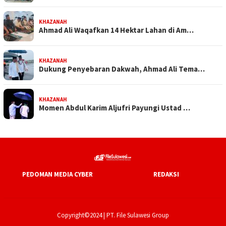
KHAZANAH
Ahmad Ali Waqafkan 14 Hektar Lahan di Am…
KHAZANAH
Dukung Penyebaran Dakwah, Ahmad Ali Tema…
KHAZANAH
Momen Abdul Karim Aljufri Payungi Ustad …
PEDOMAN MEDIA CYBER
REDAKSI
Copyright©2024 | PT. File Sulawesi Group