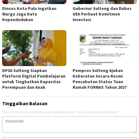
Dinsos Kota Palu Ingatkan
Gubernur Sulteng dan Dubes
Warga Jaga Data
UEA Perkuat Komitmen
Kependudukan
Investasi
DP3A Sulteng Siapkan
Pemprov Sulteng Ajukan
Platform Digital Pembelajaran
Keberatan Secara Resmi
untuk Tingkatkan Kapasitas
Pencabutan Status Tuan
Perempuan dan Anak
Rumah FORNAS Tahun 2027
Tinggalkan Balasan
Alamat email Anda tidak akan dipublikasikan.
Ruas yang wajib ditandai
*