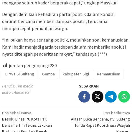
mengapa seluruh kader bergerak cepat,” ungkap Masykur.
Dengan demikian kehadiran partai politik dalam kondisi
darurat bencana memberi dampak positif, terutama
mempercepat pemulihan warga.
“Ini bukan hanya tentang politik, melainkan soal kemanusiaan.
Kami hadir menjadi garda terdepan dalam memberikan solusi
nyata ditengah penderitaan rakyat,” tandasnya.(***)
jumlah pengunjung:
280
DPW PSI Sulteng
Gempa
kabupaten Sigi
Kemanusiaan
Penulis: Tim media
SEBARKAN
Editor: Admin FS
Navigasi
Pos sebelumnya
Pos berikutnya
Besok, Dinas PU Kota Palu
Alasan Duka Bencana, PSI Sulteng
pos
bersama Tim Teknis Lakukan
Tunda Rapat Koordinasi Wilayah
Perbaikan Pondasi Bawah
Khusus