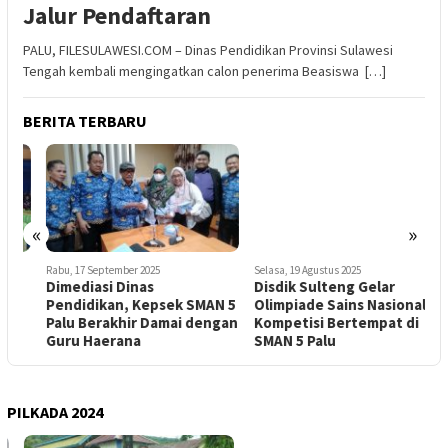
Jalur Pendaftaran
PALU, FILESULAWESI.COM – Dinas Pendidikan Provinsi Sulawesi
Tengah kembali mengingatkan calon penerima Beasiswa […]
BERITA TERBARU
«
»
Rabu, 17 September 2025
Selasa, 19 Agustus 2025
S
Dimediasi Dinas
Disdik Sulteng Gelar
P
Pendidikan, Kepsek SMAN 5
Olimpiade Sains Nasional
D
Palu Berakhir Damai dengan
Kompetisi Bertempat di
A
Guru Haerana
SMAN 5 Palu
2
PILKADA 2024