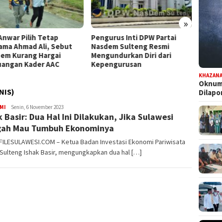
»
Anwar Pilih Tetap
Pengurus Inti DPW Partai
Komisi
ama Ahmad Ali, Sebut
Nasdem Sulteng Resmi
Turun 
em Kurang Hargai
Mengundurkan Diri dari
Pence
uangan Kader AAC
Kepengurusan
Kontri
KHAZAN
Oknum 
NIS)
Dilap
MI
FILESULAWESI
Senin, 6 November 2023
k Basir: Dua Hal Ini Dilakukan, Jika Sulawesi
gah Mau Tumbuh Ekonominya
 FILESULAWESI.COM – Ketua Badan Investasi Ekonomi Pariwisata
 Sulteng Ishak Basir, mengungkapkan dua hal […]