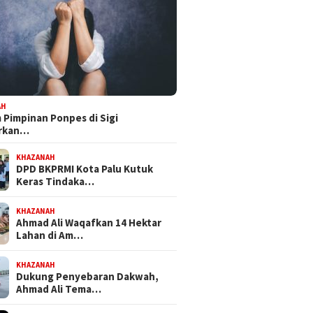
 III DPRD Sulteng
Dapat Mandat PKB, H Nanang
Bapempe
ke PT CPM, Isu
Persiapkan Diri Hadapi
Tetapka
maran hingga
Pilwalkot Palu 2029
Inisiati
busi PAD Jadi Sorotan
Propem
AH
Pimpinan Ponpes di Sigi
orkan…
KHAZANAH
DPD BKPRMI Kota Palu Kutuk
Keras Tindaka…
KHAZANAH
Ahmad Ali Waqafkan 14 Hektar
Lahan di Am…
KHAZANAH
Dukung Penyebaran Dakwah,
Ahmad Ali Tema…