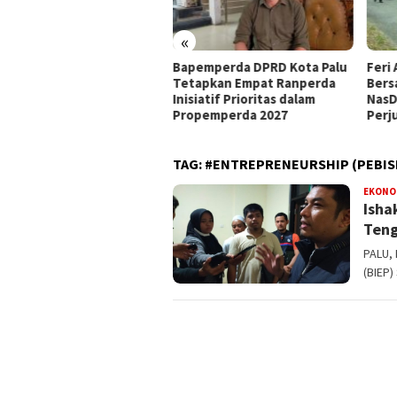
«
at Mandat PKB, H Nanang
Bapemperda DPRD Kota Palu
Feri 
siapkan Diri Hadapi
Tetapkan Empat Ranperda
Bers
walkot Palu 2029
Inisiatif Prioritas dalam
NasD
Propemperda 2027
Perj
TAG:
#ENTREPRENEURSHIP (PEBIS
EKONO
Isha
Ten
PALU,
(BIEP)