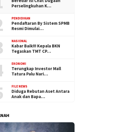
1
Beredar Isi Chat Dugaan
Perselingkuhan K…
2
PENDIDIKAN
Pendaftaran By Sistem SPMB
Resmi Dimulai…
3
NASIONAL
Kabar Baik!!! Kepala BKN
Tegaskan TMT CP…
4
EKONOMI
Terungkap Investor Mall
Tatura Palu Nari…
5
FILE NEWS
Diduga Rebutan Aset Antara
Anak dan Bapa…
ANAH