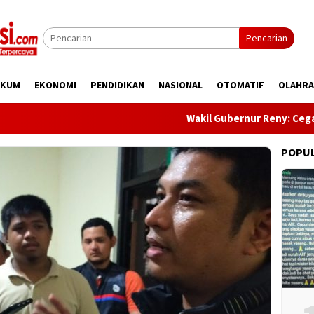
Pencarian
UKUM
EKONOMI
PENDIDIKAN
NASIONAL
OTOMATIF
OLAHR
Wakil Gubernur Reny: Cegah Stunt
POPU