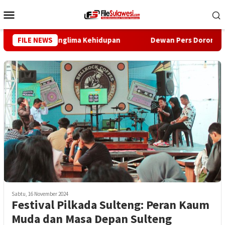
Loncat
Menu
ke
Mobile
konten
Harus Jadi Panglima Kehidupan
FILE NEWS
Dewan Pers Dorong Wartaw
Sabtu, 16 November 2024
Festival Pilkada Sulteng: Peran Kaum
Muda dan Masa Depan Sulteng