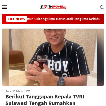
Loncat
Menu
ke
Mobile
konten
ggaf, Gubernur Sulteng: Ilmu Harus Jadi Panglima Kehidupan
FILE NEWS
Senin, 10 Februari 2025
Berikut Tanggapan Kepala TVRI
Sulawesi Tengah Rumahkan