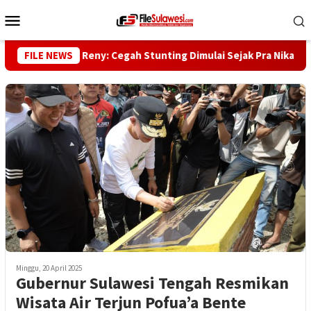
Loncat
Menu
ke
Mobile
konten
il Gubernur Reny: Cegah Stunting Dimulai Sejak Pra Nikah
FILE NEWS
Minggu, 20 April 2025
Gubernur Sulawesi Tengah Resmikan
Wisata Air Terjun Pofua’a Bente