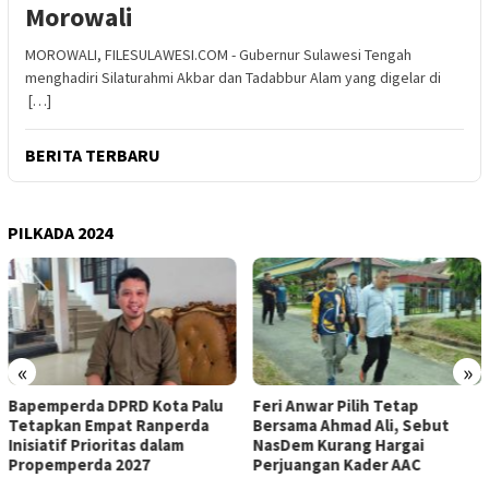
Morowali
MOROWALI, FILESULAWESI.COM - Gubernur Sulawesi Tengah
menghadiri Silaturahmi Akbar dan Tadabbur Alam yang digelar di
[…]
BERITA TERBARU
PILKADA 2024
«
»
Feri Anwar Pilih Tetap
Pengurus Inti DPW Partai
Bersama Ahmad Ali, Sebut
Nasdem Sulteng Resmi
NasDem Kurang Hargai
Mengundurkan Diri dari
Perjuangan Kader AAC
Kepengurusan