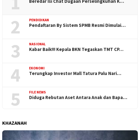
1
Beredar Isi Chat Dugaan Perselingkuhan K…
2
PENDIDIKAN
Pendaftaran By Sistem SPMB Resmi Dimulai…
3
NASIONAL
Kabar Baik!!! Kepala BKN Tegaskan TMT CP…
4
EKONOMI
Terungkap Investor Mall Tatura Palu Nari…
5
FILE NEWS
Diduga Rebutan Aset Antara Anak dan Bapa…
KHAZANAH