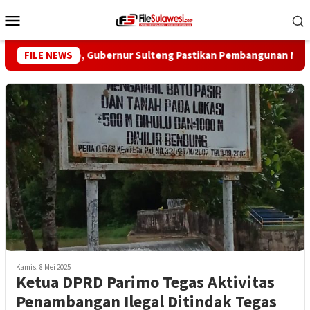
Loncat
Menu
ke
Mobile
konten
i Desa Mire, Gubernur Sulteng Pastikan Pembangunan Menjangk
FILE NEWS
Kamis, 8 Mei 2025
Ketua DPRD Parimo Tegas Aktivitas
Penambangan Ilegal Ditindak Tegas