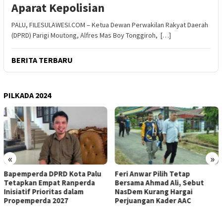
Aparat Kepolisian
PALU, FILESULAWESI.COM – Ketua Dewan Perwakilan Rakyat Daerah
(DPRD) Parigi Moutong, Alfres Mas Boy Tonggiroh, […]
BERITA TERBARU
PILKADA 2024
«
»
Feri Anwar Pilih Tetap
Pengurus Inti DPW Partai
Bersama Ahmad Ali, Sebut
Nasdem Sulteng Resmi
NasDem Kurang Hargai
Mengundurkan Diri dari
Perjuangan Kader AAC
Kepengurusan