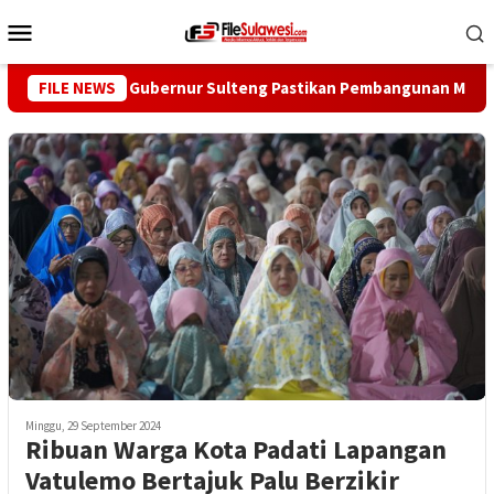
Loncat
Menu
ke
Mobile
konten
 Desa Mire, Gubernur Sulteng Pastikan Pembangunan Menjangka
FILE NEWS
Minggu, 29 September 2024
Ribuan Warga Kota Padati Lapangan
Vatulemo Bertajuk Palu Berzikir