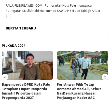
PALU, FILESULAWESI.COM - Pemerintah Kota Palu menggelar
Peringatan Maulid Nabi Muhammad SAW 1446 H dan Tabligh Akbar
[…]
BERITA TERBARU
PILKADA 2024
«
»
Feri Anwar Pilih Tetap
Pengurus Inti DPW Partai
Bersama Ahmad Ali, Sebut
Nasdem Sulteng Resmi
NasDem Kurang Hargai
Mengundurkan Diri dari
Perjuangan Kader AAC
Kepengurusan