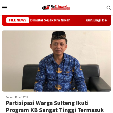
Loncat
Menu
ke
Mobile
konten
ah Stunting Dimulai Sejak Pra Nikah
FILE NEWS
Kunjungi Desa Mire
Selasa, 18 Juli 2023
Partisipasi Warga Sulteng Ikuti
Program KB Sangat Tinggi Termasuk