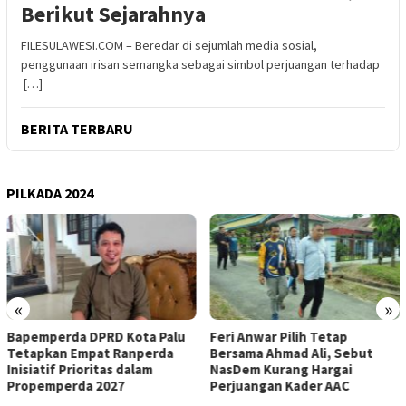
Berikut Sejarahnya
FILESULAWESI.COM – Beredar di sejumlah media sosial,
penggunaan irisan semangka sebagai simbol perjuangan terhadap
[…]
BERITA TERBARU
PILKADA 2024
«
»
u
Feri Anwar Pilih Tetap
Pengurus Inti DPW Partai
Bersama Ahmad Ali, Sebut
Nasdem Sulteng Resmi
NasDem Kurang Hargai
Mengundurkan Diri dari
Perjuangan Kader AAC
Kepengurusan