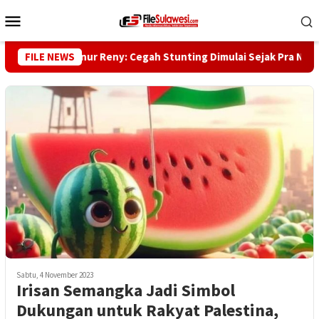
Loncat
Menu
ke
Mobile
konten
Wakil Gubernur Reny: Cegah Stunting Dimulai Sejak Pra Nikah
FILE NEWS
Sabtu, 4 November 2023
Irisan Semangka Jadi Simbol
Dukungan untuk Rakyat Palestina,