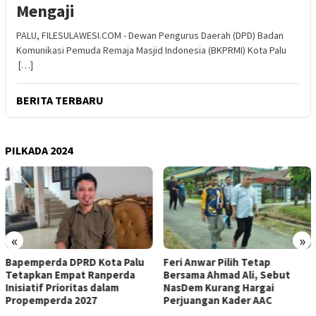
Mengaji
PALU, FILESULAWESI.COM - Dewan Pengurus Daerah (DPD) Badan
Komunikasi Pemuda Remaja Masjid Indonesia (BKPRMI) Kota Palu
[…]
BERITA TERBARU
PILKADA 2024
«
»
ta Palu
Feri Anwar Pilih Tetap
Pengurus Inti DPW P
nperda
Bersama Ahmad Ali, Sebut
Nasdem Sulteng Re
lam
NasDem Kurang Hargai
Mengundurkan Diri d
Perjuangan Kader AAC
Kepengurusan