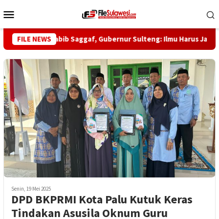
Loncat
Menu
ke
Mobile
konten
Haul ke-5 Habib Saggaf, Gubernur Sulteng: Ilmu Harus Jadi Pan
FILE NEWS
Senin, 19 Mei 2025
DPD BKPRMI Kota Palu Kutuk Keras
Tindakan Asusila Oknum Guru