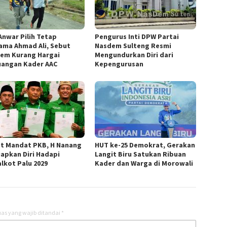
 Anwar Pilih Tetap
Pengurus Inti DPW Partai
ama Ahmad Ali, Sebut
Nasdem Sulteng Resmi
em Kurang Hargai
Mengundurkan Diri dari
uangan Kader AAC
Kepengurusan
t Mandat PKB, H Nanang
HUT ke-25 Demokrat, Gerakan
iapkan Diri Hadapi
Langit Biru Satukan Ribuan
alkot Palu 2029
Kader dan Warga di Morowali
as yang wajib ditandai
*