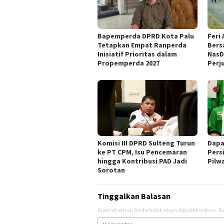
Bapemperda DPRD Kota Palu
Feri
Tetapkan Empat Ranperda
Bers
Inisiatif Prioritas dalam
NasD
Propemperda 2027
Perj
Komisi III DPRD Sulteng Turun
Dapa
ke PT CPM, Isu Pencemaran
Pers
hingga Kontribusi PAD Jadi
Pilw
Sorotan
Tinggalkan Balasan
Alamat email Anda tidak akan dipublikasikan.
Ru