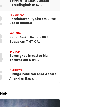
1
Beredar Isi Chat Dugaan
Perselingkuhan K…
2
PENDIDIKAN
Pendaftaran By Sistem SPMB
Resmi Dimulai…
3
NASIONAL
Kabar Baik!!! Kepala BKN
Tegaskan TMT CP…
4
EKONOMI
Terungkap Investor Mall
Tatura Palu Nari…
5
FILE NEWS
Diduga Rebutan Aset Antara
Anak dan Bapa…
ANAH