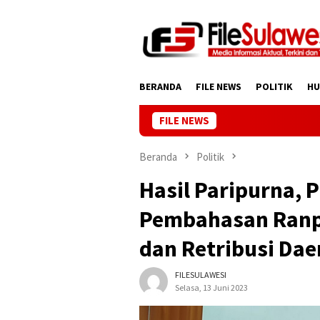
Loncat
ke
konten
BERANDA
FILE NEWS
POLITIK
H
FILE NEWS
Beranda
Politik
Hasil Paripurna,
Pembahasan Ranp
dan Retribusi Dae
FILESULAWESI
Selasa, 13 Juni 2023