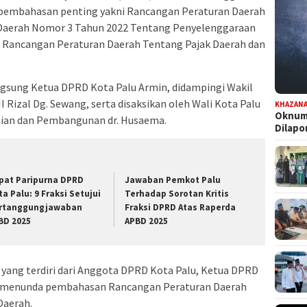
 pembahasan penting yakni Rancangan Peraturan Daerah
Daerah Nomor 3 Tahun 2022 Tentang Penyelenggaraan
ta Rancangan Peraturan Daerah Tentang Pajak Daerah dan
angsung Ketua DPRD Kota Palu Armin, didampingi Wakil
I Rizal Dg. Sewang, serta disaksikan oleh Wali Kota Palu
KHAZAN
Oknum 
omian dan Pembangunan dr. Husaema.
Dilap
pat Paripurna DPRD
Jawaban Pemkot Palu
ta Palu: 9 Fraksi Setujui
Terhadap Sorotan Kritis
rtanggungjawaban
Fraksi DPRD Atas Raperda
BD 2025
APBD 2025
 yang terdiri dari Anggota DPRD Kota Palu, Ketua DPRD
 menunda pembahasan Rancangan Peraturan Daerah
Daerah.