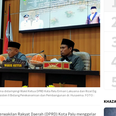
rna didampingi Wakil Ketua DPRD Kota Palu Erman Lakuana dan Rizal Dg.
i Asisten II Bidang Perekonomian dan Pembangunan dr. Husaema. FOTO :
KHAZ
rwakilan Rakyat Daerah (DPRD) Kota Palu menggelar