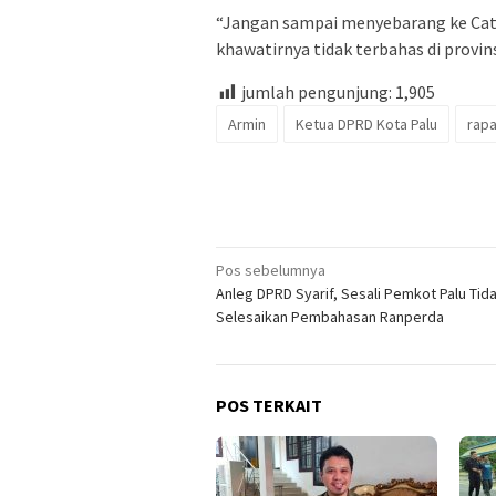
“Jangan sampai menyebarang ke Catu
khawatirnya tidak terbahas di provin
jumlah pengunjung:
1,905
Armin
Ketua DPRD Kota Palu
rapa
Navigasi
Pos sebelumnya
Anleg DPRD Syarif, Sesali Pemkot Palu Tid
pos
Selesaikan Pembahasan Ranperda
POS TERKAIT