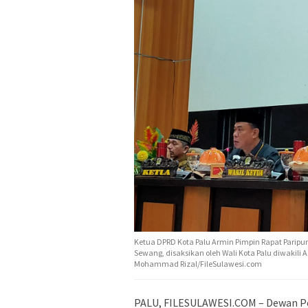
Ketua DPRD Kota Palu Armin Pimpin Rapat Paripu
Sewang, disaksikan oleh Wali Kota Palu diwakil
Mohammad Rizal/FileSulawesi.com
PALU, FILESULAWESI.COM – Dewan Pe