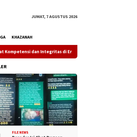
JUMAT, 7 AGUSTUS 2026
AGA
KHAZANAH
dan Integritas di Era Digital
Wakil Gubernur Reny: Ceg
LER
FILE NEWS