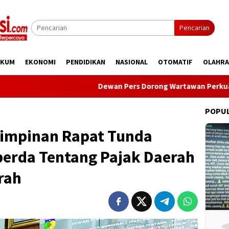
Pencarian
UKUM
EKONOMI
PENDIDIKAN
NASIONAL
OTOMATIF
OLAHR
Dewan Pers Dorong Wartawan Perkuat Kompetensi 
POPU
 Pimpinan Rapat Tunda
erda Tentang Pajak Daerah
rah