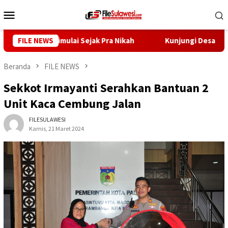
Loncat
Menu
ke
Mobile
konten
Stunting Dimulai Sejak Pra Nikah
FILE NEWS
Kunjungi Desa Mire, G
Beranda
FILE NEWS
Sekkot Irmayanti Serahkan Bantuan 2
Unit Kaca Cembung Jalan
FILESULAWESI
Kamis, 21 Maret 2024