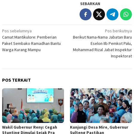
SEBARKAN
Navigasi
Pos sebelumnya
Pos berikutnya
Camat Mantikulore: Pemberian
Berikut Nama-Nama Jabatan Baru
pos
Paket Sembako Ramadhan Bantu
Eselon IIb Pemkot Palu,
Warga Kurang Mampu
Mohammad Rizal Jabat Inspektur
Inspektorat
POS TERKAIT
Wakil Gubernur Reny: Cegah
Kunjungi Desa Mire, Gubernur
Stunting Dimulai Sejak Pra
Sulteng Pastikan