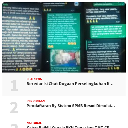
1
FILE NEWS
Beredar Isi Chat Dugaan Perselingkuhan K…
2
PENDIDIKAN
Pendaftaran By Sistem SPMB Resmi Dimulai…
NASIONAL
Kabar Baik!!! Kepala BKN Tegaskan TMT CP…