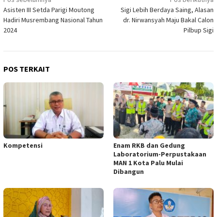
Navigasi
Asisten III Setda Parigi Moutong
Sigi Lebih Berdaya Saing, Alasan
pos
Hadiri Musrembang Nasional Tahun
dr. Nirwansyah Maju Bakal Calon
2024
Pilbup Sigi
POS TERKAIT
Kompetensi
Enam RKB dan Gedung
Laboratorium-Perpustakaan
MAN 1 Kota Palu Mulai
Dibangun