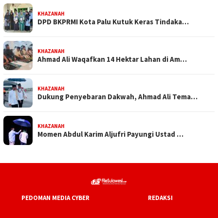
KHAZANAH
DPD BKPRMI Kota Palu Kutuk Keras Tindaka…
KHAZANAH
Ahmad Ali Waqafkan 14 Hektar Lahan di Am…
KHAZANAH
Dukung Penyebaran Dakwah, Ahmad Ali Tema…
KHAZANAH
Momen Abdul Karim Aljufri Payungi Ustad …
PEDOMAN MEDIA CYBER
REDAKSI