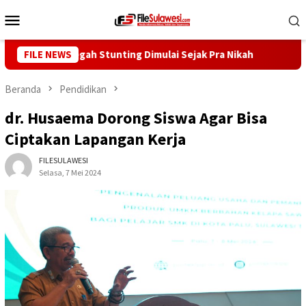
Loncat
Menu
ke
Mobile
konten
 Reny: Cegah Stunting Dimulai Sejak Pra Nikah
FILE NEWS
Kunjungi 
Beranda
Pendidikan
dr. Husaema Dorong Siswa Agar Bisa
Ciptakan Lapangan Kerja
FILESULAWESI
Selasa, 7 Mei 2024