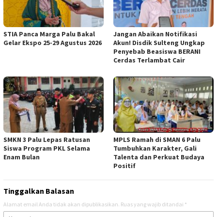
STIA Panca Marga Palu Bakal
Jangan Abaikan Notifikasi
Gelar Ekspo 25-29 Agustus 2026
Akun! Disdik Sulteng Ungkap
Penyebab Beasiswa BERANI
Cerdas Terlambat Cair
SMKN 3 Palu Lepas Ratusan
MPLS Ramah di SMAN 6 Palu
Siswa Program PKL Selama
Tumbuhkan Karakter, Gali
Enam Bulan
Talenta dan Perkuat Budaya
Positif
Tinggalkan Balasan
Alamat email Anda tidak akan dipublikasikan.
Ruas yang wajib ditandai
*