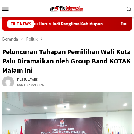
Loncat
Menu
ke
Mobile
konten
eng: Ilmu Harus Jadi Panglima Kehidupan
FILE NEWS
Dewan Pers Doro
Beranda
Politik
Peluncuran Tahapan Pemilihan Wali Kota
Palu Diramaikan oleh Group Band KOTAK
Malam Ini
FILESULAWESI
Rabu, 22 Mei 2024