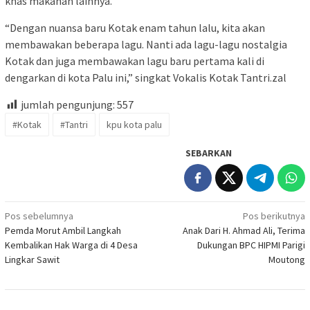
khas makanan lainnya.
“Dengan nuansa baru Kotak enam tahun lalu, kita akan
membawakan beberapa lagu. Nanti ada lagu-lagu nostalgia
Kotak dan juga membawakan lagu baru pertama kali di
dengarkan di kota Palu ini,” singkat Vokalis Kotak Tantri.zal
jumlah pengunjung:
557
#Kotak
#Tantri
kpu kota palu
SEBARKAN
Navigasi
Pos sebelumnya
Pos berikutnya
Pemda Morut Ambil Langkah
Anak Dari H. Ahmad Ali, Terima
pos
Kembalikan Hak Warga di 4 Desa
Dukungan BPC HIPMI Parigi
Lingkar Sawit
Moutong