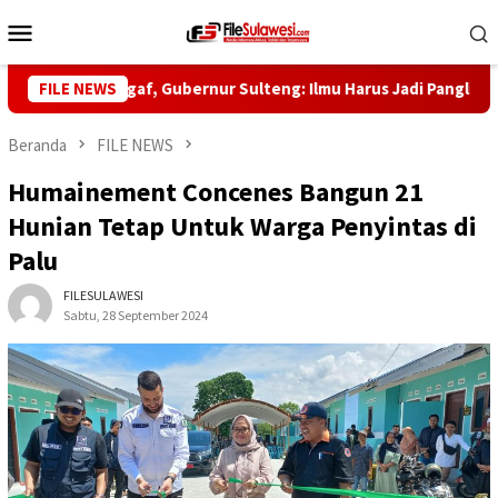
Loncat
Menu
ke
Mobile
konten
abib Saggaf, Gubernur Sulteng: Ilmu Harus Jadi Panglima Kehidup
FILE NEWS
Beranda
FILE NEWS
Humainement Concenes Bangun 21
Hunian Tetap Untuk Warga Penyintas di
Palu
FILESULAWESI
Sabtu, 28 September 2024